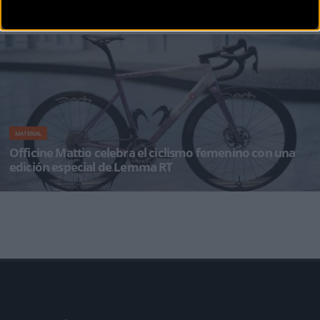
casual
HOKA®, una división de Deckers Brands (NYSE: DECK), anuncia su última colaboración con
MAAP, la
MATERIAL
Officine Mattio celebra el ciclismo femenino con una
edición especial de Lemma RT
Las corredoras del equipo correrán en una edición especial del modelo Lemma RT, con
unos colores exclusivo