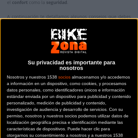
el
confort
como la
seguridad
.
A continuación te detallamos algunos consejos que debes
tener en cuenta a la hora de afrontar una salida en
bicicleta en esta época del año:
Vestimenta Estratégica: La
Importancia de las Capas
Su privacidad es importante para
nosotros
La clave para el ciclismo otoñal es el sistema de capas. Esto
Nosotros y nuestros 1538
socios
almacenamos y/o accedemos
permite a los ciclistas ajustarse a los cambios de
a información en un dispositivo, como cookies, y procesamos
temperatura que ocurren desde el amanecer hasta el
datos personales, como identificadores únicos e información
mediodía.
estándar enviada por un dispositivo para publicidad y contenido
personalizado, medición de publicidad y contenido,
investigación de audiencia y desarrollo de servicios.
Con su
permiso, nosotros y nuestros socios podemos utilizar datos de
localización geográfica precisa e identificación mediante las
características de dispositivos. Puede hacer clic para
otorgarnos su consentimiento a nosotros y a nuestros 1538