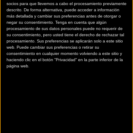
socios para que llevemos a cabo el procesamiento previamente
descrito. De forma alternativa, puede acceder a información
más detallada y cambiar sus preferencias antes de otorgar o
negar su consentimiento.
Tenga en cuenta que algún
procesamiento de sus datos personales puede no requerir de
su consentimiento, pero usted tiene el derecho de rechazar tal
procesamiento. Sus preferencias se aplicarán solo a este sitio
web. Puede cambiar sus preferencias o retirar su
consentimiento en cualquier momento volviendo a este sitio y
haciendo clic en el botón "Privacidad" en la parte inferior de la
Capa Base:
Una camiseta térmica que evacue el
página web.
sudor es crucial para mantener el cuerpo seco y
regular la temperatura.
Capa Intermedia:
Un maillot de manga larga o una
chaqueta ligera proporciona aislamiento.
Capa Externa:
Una chaqueta cortavientos o
impermeable protege contra la lluvia inesperada y
las ráfagas de aire frío. La capacidad de plegar y
guardar esta prenda es un punto a favor.