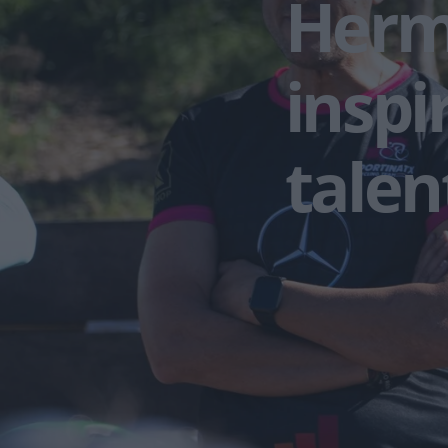
Hermi
inspi
talen