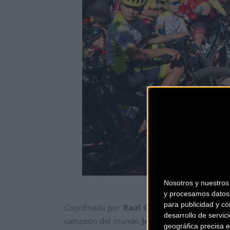
Nosotros y nuestro
y procesamos datos 
para publicidad y co
Coordinada por
Raúl Granados
, los asisten
desarrollo de servici
campeón del mundo
José Antonio Hermida
geográfica precisa e