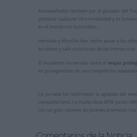
Acompañados también por el ganador del Tour, 
practicar cualquier otra modalidad y es fundam
en el monte con la bicicleta…
Hermida y Morcillo han hecho pasar a los niño
escaleras y salir victoriosos de los tramos más 
El encuentro ha servido como el
mejor prólog
en protagonistas de una competición adaptada a
La jornada ha reafirmado la apuesta del ev
compañerismo.
La Vuelta Ibiza MTB Junior UN
con un gran número de jóvenes promesas inscri
Comentarios de la Noticia