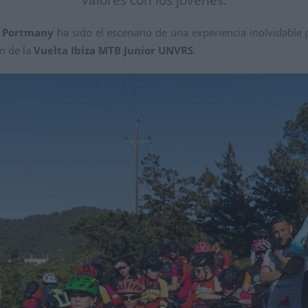
e Portmany
ha sido el escenario de una experiencia inolvidable 
ón de la
Vuelta Ibiza MTB Junior UNVRS
.