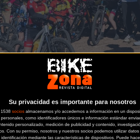
Su privacidad es importante para nosotros
s 1538
socios
almacenamos y/o accedemos a información en un disposit
personales, como identificadores únicos e información estándar enviad
ntenido personalizado, medición de publicidad y contenido, investigaci
tes han podido recibir consejos y entrenamientos prácticos de l
os.
Con su permiso, nosotros y nuestros socios podemos utilizar datos 
y el ciclista de Santa Eularia des Riu,
Enrique Morcillo
. La se
 identificación mediante las características de dispositivos. Puede hacer