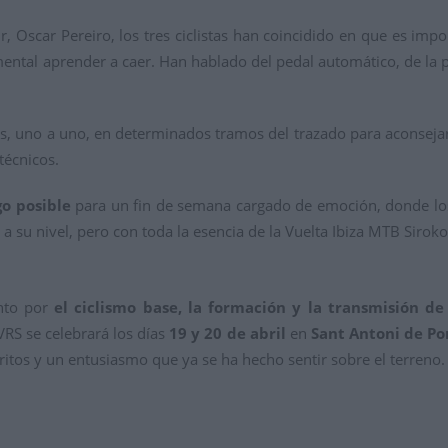
Oscar Pereiro, los tres ciclistas han coincidido en que es impo
ental aprender a caer. Han hablado del pedal automático, de la p
s, uno a uno, en determinados tramos del trazado para aconsejar
técnicos.
o posible
para un fin de semana cargado de emoción, donde lo
 su nivel, pero con toda la esencia de la Vuelta Ibiza MTB Sirok
ento por
el ciclismo base, la formación y la transmisión de
VRS se celebrará los días
19 y 20 de abril
en
Sant Antoni de P
tos y un entusiasmo que ya se ha hecho sentir sobre el terreno.