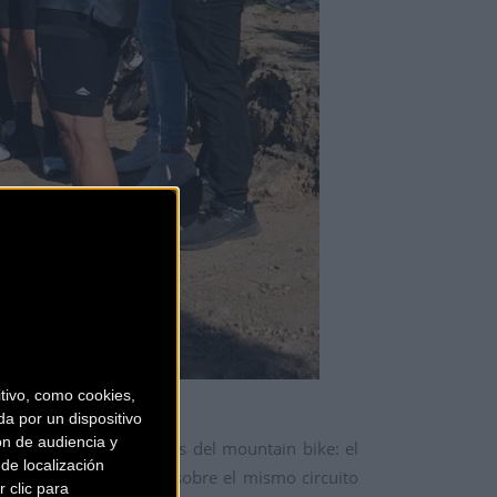
ivo, como cookies,
a por un dispositivo
ón de audiencia y
a mano de dos referentes del mountain bike: el
de localización
sión, que se desarrolló sobre el mismo circuito
 clic para