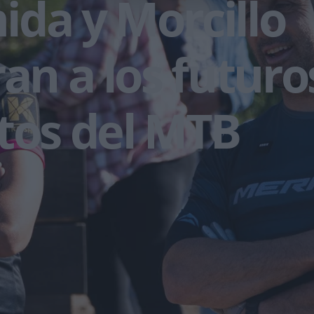
da y Morcillo
ran a los futuro
tos del MTB