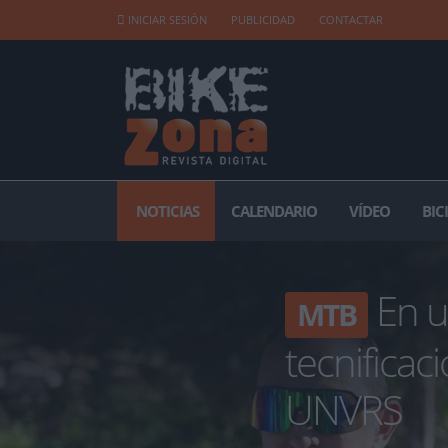
INICIAR SESIÓN
PUBLICIDAD
CONTACTAR
NOTICIAS
CALENDARIO
VÍDEO
BIC
En u
MTB
tecnificaci
UNVRS