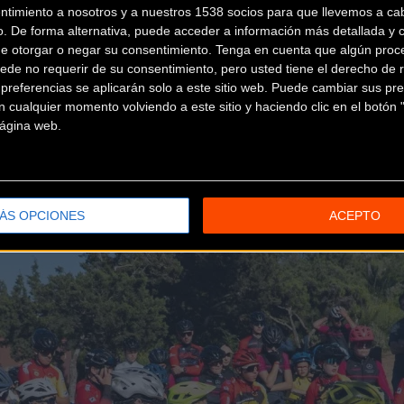
ráctica y una gran dosis de motivación.
ntimiento a nosotros y a nuestros 1538 socios para que llevemos a ca
o. De forma alternativa, puede acceder a información más detallada y 
ender. Además, vosotros tenéis a un referente que es Enrique Mo
de otorgar o negar su consentimiento.
Tenga en cuenta que algún proc
ede no requerir de su consentimiento, pero usted tiene el derecho de r
referencias se aplicarán solo a este sitio web. Puede cambiar sus pref
 cualquier momento volviendo a este sitio y haciendo clic en el botón "
os, fijaros los unos en los otros y quizá lo que uno no sabe
 página web.
ÁS OPCIONES
ACEPTO