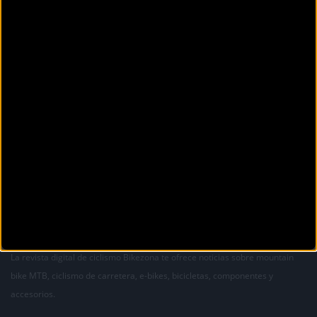
Secciones
La revista digital de ciclismo Bikezona te ofrece noticias sobre mountain
bike MTB, ciclismo de carretera, e-bikes, bicicletas, componentes y
accesorios.