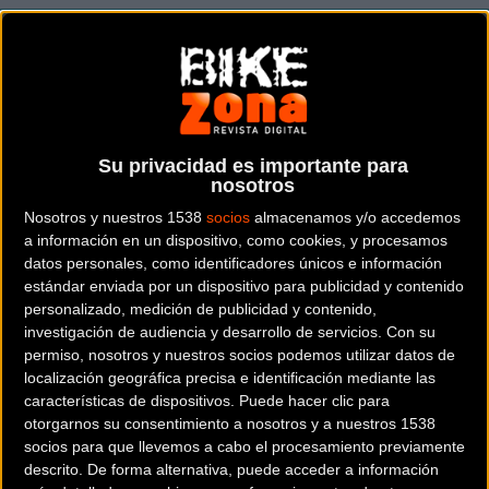
Su privacidad es importante para
nosotros
Nosotros y nuestros 1538
socios
almacenamos y/o accedemos
a información en un dispositivo, como cookies, y procesamos
datos personales, como identificadores únicos e información
estándar enviada por un dispositivo para publicidad y contenido
personalizado, medición de publicidad y contenido,
investigación de audiencia y desarrollo de servicios.
Con su
permiso, nosotros y nuestros socios podemos utilizar datos de
localización geográfica precisa e identificación mediante las
características de dispositivos. Puede hacer clic para
Noticia de
ciclismo
publicada el
miércoles, 22 de abril de 2020
a
otorgarnos su consentimiento a nosotros y a nuestros 1538
socios para que llevemos a cabo el procesamiento previamente
las
09:29h
en la sección de
Urban
descrito. De forma alternativa, puede acceder a información