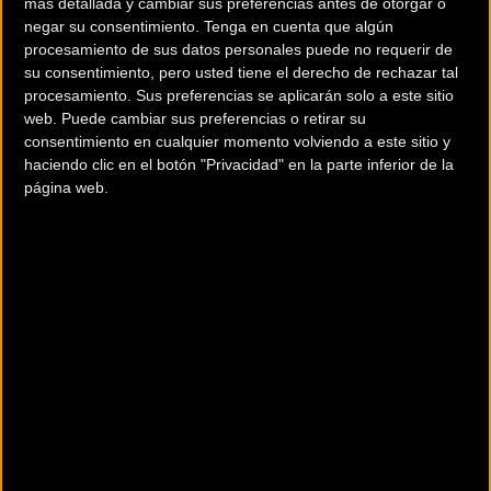
más detallada y cambiar sus preferencias antes de otorgar o
El servicio de alquiler de bicicletas municipales
BiciMAd
, ha vuelto
negar su consentimiento.
Tenga en cuenta que algún
hoy a funcionar desde las 6:00h. El Ayuntamiento de Madrid ha
procesamiento de sus datos personales puede no requerir de
su consentimiento, pero usted tiene el derecho de rechazar tal
dado unas sencillas instrucciones para su uso con la finalidad de
procesamiento. Sus preferencias se aplicarán solo a este sitio
evitar contagios y facilitar su uso.
web. Puede cambiar sus preferencias o retirar su
consentimiento en cualquier momento volviendo a este sitio y
INSTRUCCIONES DE USO
haciendo clic en el botón "Privacidad" en la parte inferior de la
página web.
- Es obligatorio el uso de guantes en la bicicleta. En caso de no
hacerlo se podría multar al usuario e incluso retirarle el abono.
- Recuerda que no todas las bicicletas están disponibles todavía.
Consulta la disponibilidad antes de salir de casa para organizar tu
recorrido.
- Evita usar el poste y tocar la pantalla para alquilar la bicicleta.
Hazlo mediante la app o la web.