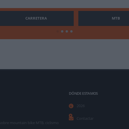
CARRETERA
MTB
DÓNDE ESTAMOS
2026
Contactar
as sobre mountain bike MTB, ciclismo