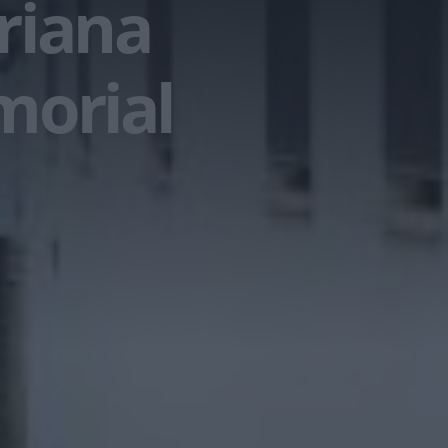
Triana
morial