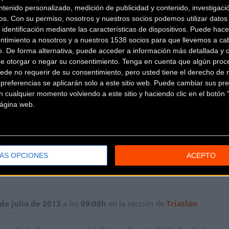
ntenido personalizado, medición de publicidad y contenido, investigaci
os.
Con su permiso, nosotros y nuestros socios podemos utilizar datos 
 identificación mediante las características de dispositivos. Puede hacer
ntimiento a nosotros y a nuestros 1538 socios para que llevemos a ca
o. De forma alternativa, puede acceder a información más detallada y 
de otorgar o negar su consentimiento.
Tenga en cuenta que algún proc
ede no requerir de su consentimiento, pero usted tiene el derecho de r
referencias se aplicarán solo a este sitio web. Puede cambiar sus pref
 cualquier momento volviendo a este sitio y haciendo clic en el botón "
 página web.
ÁS OPCIONES
ACEPTO
 de julio de 2013
a las
09:08h
en la sección de
Triatlón