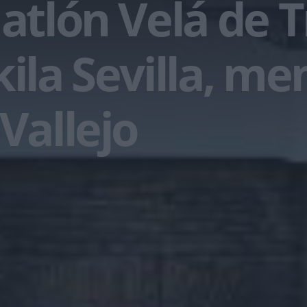
uatlón Velá de 
kila Sevilla, me
 Vallejo