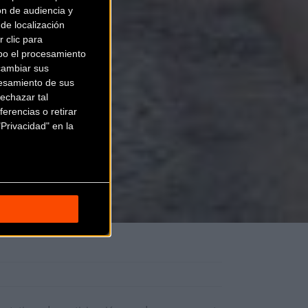
ón de audiencia y
de localización
 clic para
bo el procesamiento
cambiar sus
esamiento de sus
echazar tal
erencias o retirar
Privacidad" en la