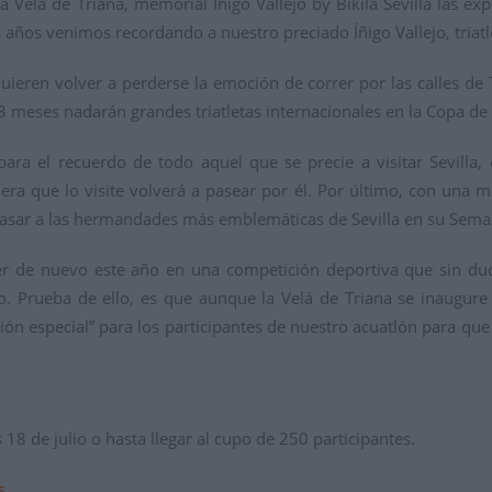
 la Velá de Triana, memorial Íñigo Vallejo by Bikila Sevilla las 
años venimos recordando a nuestro preciado Íñigo Vallejo, triatle
uieren volver a perderse la emoción de correr por las calles de 
eses nadarán grandes triatletas internacionales en la Copa de E
para el recuerdo de todo aquel que se precie a visitar Sevilla, 
ra que lo visite volverá a pasear por él. Por último, con una 
pasar a las hermandades más emblemáticas de Sevilla en su Sema
 de nuevo este año en una competición deportiva que sin duda,
. Prueba de ello, es que aunque la Velá de Triana se inaugure
ción especial” para los participantes de nuestro acuatlón para 
 18 de julio o hasta llegar al cupo de 250 participantes.
s