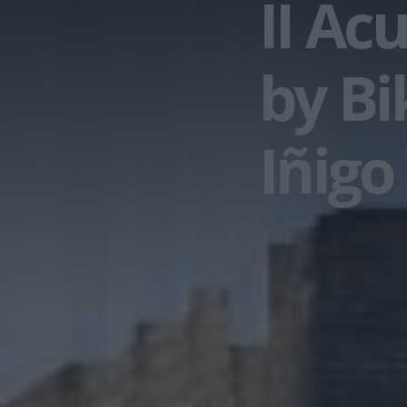
II Ac
by Bi
Iñigo