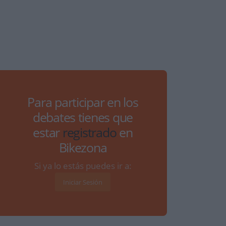
Para participar en los
debates tienes que
estar
registrado
en
Bikezona
Si ya lo estás puedes ir a:
Iniciar Sesión