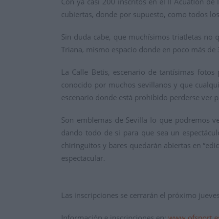
Con ya casi 200 inscritos en el II Acuatlón de
cubiertas, donde por supuesto, como todos los 
Sin duda cabe, que muchísimos triatletas no q
Triana, mismo espacio donde en poco más de 3 m
La Calle Betis, escenario de tantísimas fotos 
conocido por muchos sevillanos y que cualquie
escenario donde está prohibido perderse ver 
Son emblemas de Sevilla lo que podremos ver
dando todo de si para que sea un espectáculo
chiringuitos y bares quedarán abiertas en “edi
espectacular.
Las inscripciones se cerrarán el próximo jueves
Información e inscripciones en:
www.ofsport.e