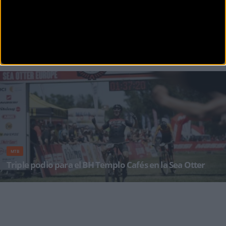
MATERIAL
Éxito total de una Sea Otter Europe con más de 60.000
visitantes
Después de tres días intensos destacan el alto nivel de las competiciones, el éxito rotundo del
Dem
MTB
Triple podio para el BH Templo Cafés en la Sea Otter
La Sea Otter Europe, la prueba celebrada en Gerona ha sido como cada año una de las más
esperadas