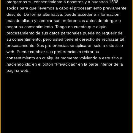
otorgarnos su consentimiento a nosotros y a nuestros 1538
pasada edición
socios para que llevemos a cabo el procesamiento previamente
En referencia a tests completados, el año 2018 se
descrito. De forma alternativa, puede acceder a información
más detallada y cambiar sus preferencias antes de otorgar o
realizaron 1500 tests y este año se han alcanzado
negar su consentimiento.
Tenga en cuenta que algún
alrededor de los 3000, esto significa el doble de tests
procesamiento de sus datos personales puede no requerir de
realizados. El demobike funciona.
su consentimiento, pero usted tiene el derecho de rechazar tal
procesamiento. Sus preferencias se aplicarán solo a este sitio
web. Puede cambiar sus preferencias o retirar su
Nuevas marcas que se han sumado al demobike de Sea
consentimiento en cualquier momento volviendo a este sitio y
Otter Europe
haciendo clic en el botón "Privacidad" en la parte inferior de la
página web.
MARCAS CON PLATAFORMA
: ANDABIKE (
nueva!
);
BERGAMONT(
nueva!
); BIRD(
nueva!
); BERRIA; BH; BULLS;
CANNONDALE; CANYON; CORRATEC(
nueva!
); CUBE;
FACTOR(
nueva!
); FELT(
nueva!
); FINNA(
nueva!
); FOCUS;
GHOST; GT(
nueva!
); HAIBIKE; INTENSE(
nueva!
); KTM;
LAPIERRE; LITTUM; LOOK; MASSI; MEGAMO; MERIDA; MMR;
MONDRAKER(
nueva!
); MOUSTACHE; NINER(
nueva!
);