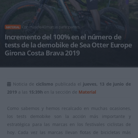
Con más de 40 marcas participantes
MATERIAL
Incremento del 100% en el número de
tests de la demobike de Sea Otter Europe
Girona Costa Brava 2019
Noticia de
ciclismo
publicada el
jueves, 13 de junio de
2019
a las
15:39h
en la sección de
Material
Como sabemos y hemos recalcado en muchas ocasiones,
los tests demobike son la acción más importante y
estratégica para las marcas en los festivales ciclistas de
hoy. Cada vez las marcas llevan flotas de bicicletas más