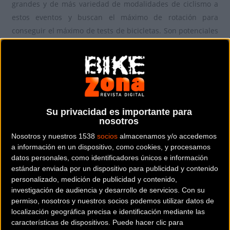
grandes y de más variedad de modalidades de ciclismo a
estos eventos y buscan el máximo de rotación para
conseguir el máximo de tests de bicicletas. Son potenciales
compradores futuros.
Sea Otter Europe Girona Costa Brava ahora hace balance
de su Demobike y los resultados han sido realmente
satisfactorios y han superado las previsiones.
Su privacidad es importante para
nosotros
Más de 500 bicicletas para probar de todas las
modalidades y de más de 40 marcas, daban para muchos
Nosotros y nuestros 1538
socios
almacenamos y/o accedemos
a información en un dispositivo, como cookies, y procesamos
tests, desde el mismo viernes a la hora de la apertura las
datos personales, como identificadores únicos e información
carpas de atención al cliente para registrarse en el
estándar enviada por un dispositivo para publicidad y contenido
demobike y los stands de las marcas con bicicletas
personalizado, medición de publicidad y contenido,
demobike bullían de actividad de usuarios que deseaban
investigación de audiencia y desarrollo de servicios.
Con su
probar el máximo de modelos durante el festival.
permiso, nosotros y nuestros socios podemos utilizar datos de
localización geográfica precisa e identificación mediante las
características de dispositivos. Puede hacer clic para
Incremento del 100% de tests demobike respecto a la