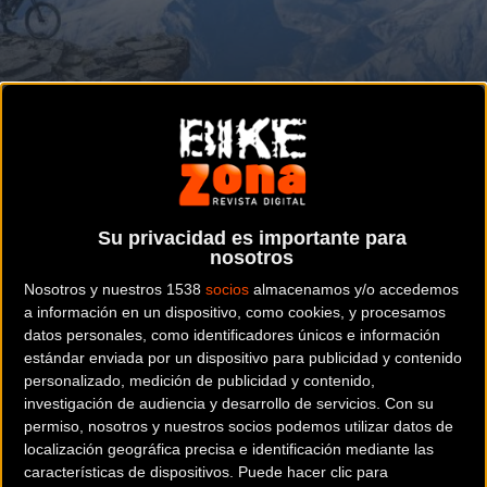
Vídeo-análisis de los Singletracks de la alta montaña alpina
GRAVITY
Ingeniería de senderos en Bike Kingdom
bajo la óptica de Joe Barnes
Su privacidad es importante para
nosotros
Nosotros y nuestros 1538
socios
almacenamos y/o accedemos
Noticia de
ciclismo
publicada el
miércoles, 15 de abril
a información en un dispositivo, como cookies, y procesamos
de 2026
a las
17:31h
en la sección de
Gravity
datos personales, como identificadores únicos e información
estándar enviada por un dispositivo para publicidad y contenido
personalizado, medición de publicidad y contenido,
El despliegue de infraestructura para el ciclismo de
investigación de audiencia y desarrollo de servicios.
Con su
montaña en la región de
Lenzerheide, Arosa y Chur
permiso, nosotros y nuestros socios podemos utilizar datos de
representa uno de los modelos de gestión de dominios
localización geográfica precisa e identificación mediante las
alpinos más avanzados de Europa. La reciente incursión
características de dispositivos. Puede hacer clic para