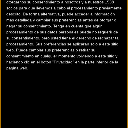
del corredor profesional
Joe Barnes
y Pete Scullion pone de
otorgarnos su consentimiento a nosotros y a nuestros 1538
socios para que llevemos a cabo el procesamiento previamente
manifiesto la versatilidad de un terreno que alterna
descrito. De forma alternativa, puede acceder a información
secciones de
high-alpine singletrack
con descensos
más detallada y cambiar sus preferencias antes de otorgar o
técnicos de gran desnivel hacia el valle del Rin. La red de
negar su consentimiento.
Tenga en cuenta que algún
senderos destaca por su capacidad de mantener un flujo
procesamiento de sus datos personales puede no requerir de
su consentimiento, pero usted tiene el derecho de rechazar tal
técnico elevado (flow state) incluso en cotas superiores a
procesamiento. Sus preferencias se aplicarán solo a este sitio
los 2.000 metros, donde la geología fragmentada suele
web. Puede cambiar sus preferencias o retirar su
penalizar la tracción.
consentimiento en cualquier momento volviendo a este sitio y
haciendo clic en el botón "Privacidad" en la parte inferior de la
página web.