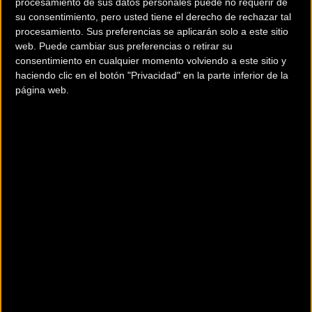
procesamiento de sus datos personales puede no requerir de
su consentimiento, pero usted tiene el derecho de rechazar tal
procesamiento. Sus preferencias se aplicarán solo a este sitio
web. Puede cambiar sus preferencias o retirar su
consentimiento en cualquier momento volviendo a este sitio y
haciendo clic en el botón "Privacidad" en la parte inferior de la
página web.
La versión
larga
de la cicloturista (
125
km y 1.600 m de
desnivel positivo) seguirá el mismo recorrido que la
modalidad corta hasta el km 22, donde los ciclistas subirán
hasta
Romanyà de la Selva
. En el km 56, se iniciará la larga
ascensión de 16 km hasta
Santa Pellaia
, y finalmente se
subirá el Santuario de
Els Àngels
. Los ciclistas afrontarán la
principal ascensión con 80 km en las piernas, y una vez
superado este tramo la ruta les llevará hasta
San Martí Vell
antes de encarar el retorno, suave pero con falsos llanos,
hacia Girona.