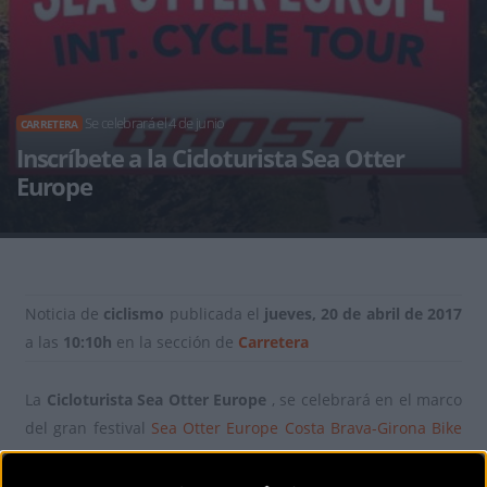
Se celebrará el 4 de junio
CARRETERA
Inscríbete a la Cicloturista Sea Otter
Europe
Noticia de
ciclismo
publicada el
jueves, 20 de abril de 2017
a las
10:10h
en la sección de
Carretera
La
Cicloturista Sea Otter Europe
, se celebrará en el marco
del gran festival
Sea Otter Europe Costa Brava-Girona Bike
Show
Sea Otter Europe Costa Brava-Girona Bike Show. Se
trata de unos recorridos muy estudiados que combinan la