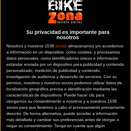
exigencia física con el placer de pedalear con seguridad
por unas carreteras con entornos privilegiados de la
Costa
Brava
, en el marco de lo que será
uno de los eventos
ciclistas europeos más importantes del año.
Su privacidad es importante para
nosotros
RECORRIDOS - 80KM / 125KM
Nosotros y nuestros 1538
socios
almacenamos y/o accedemos
a información en un dispositivo, como cookies, y procesamos
datos personales, como identificadores únicos e información
La versión
corta
(
80
km y 850 m de desnivel positivo)
estándar enviada por un dispositivo para publicidad y contenido
discurrirá por el llano de Girona y la principal ascensión de
personalizado, medición de publicidad y contenido,
la prueba será el Santuario de
Els Àngels
. Se trata de un
investigación de audiencia y desarrollo de servicios.
Con su
permiso, nosotros y nuestros socios podemos utilizar datos de
puerto mítico
para los ciclistas, de carretera estrecha con
localización geográfica precisa e identificación mediante las
una subida de 11 km y 485 metros de desnivel, por el
características de dispositivos. Puede hacer clic para
medio de bosques mediterráneos y con unas excelentes
otorgarnos su consentimiento a nosotros y a nuestros 1538
vistas a las Gavarres.
socios para que llevemos a cabo el procesamiento previamente
descrito. De forma alternativa, puede acceder a información
más detallada y cambiar sus preferencias antes de otorgar o
negar su consentimiento.
Tenga en cuenta que algún