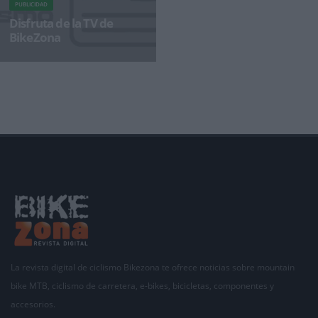
PUBLICIDAD
Disfruta de la TV de
BikeZona
¡Alégrate el día con BikeZonaTV!
La revista digital de ciclismo Bikezona te ofrece noticias sobre mountain
bike MTB, ciclismo de carretera, e-bikes, bicicletas, componentes y
accesorios.