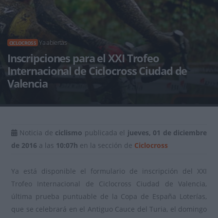
Ya abiertas
CICLOCROSS
Inscripciones para el XXI Trofeo
Internacional de Ciclocross Ciudad de
Valencia
Noticia de
ciclismo
publicada el
jueves, 01 de diciembre
de 2016
a las
10:07h
en la sección de
Ciclocross
Ya está disponible el formulario de inscripción del XXI
Trofeo Internacional de Ciclocross Ciudad de Valencia,
última prueba puntuable de la Copa de España Loterías,
que se celebrará en el Antiguo Cauce del Turia, el domingo