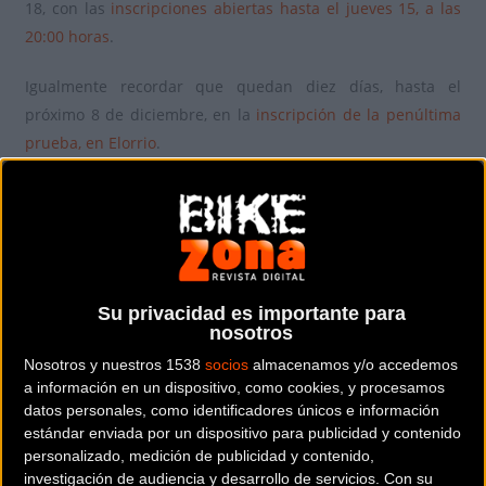
18, con las
inscripciones abiertas hasta el jueves 15, a las
20:00 horas
.
Igualmente recordar que quedan diez días, hasta el
próximo 8 de diciembre, en la
inscripción de la penúltima
prueba, en Elorrio
.
Su privacidad es importante para
nosotros
Nosotros y nuestros 1538
socios
almacenamos y/o accedemos
a información en un dispositivo, como cookies, y procesamos
datos personales, como identificadores únicos e información
estándar enviada por un dispositivo para publicidad y contenido
personalizado, medición de publicidad y contenido,
investigación de audiencia y desarrollo de servicios.
Con su