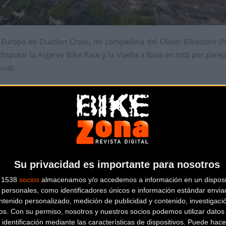
Europa de Duatlon Cross, mi compañera del Oliver Bikestore 
disputar la Algarve Bike Race y la Vuelta a Ibiza en mtb por par
nia).
Su privacidad es importante para nosotros
s 1538
socios
almacenamos y/o accedemos a información en un disposit
personales, como identificadores únicos e información estándar enviad
ntenido personalizado, medición de publicidad y contenido, investigaci
os.
Con su permiso, nosotros y nuestros socios podemos utilizar datos 
 identificación mediante las características de dispositivos. Puede hacer