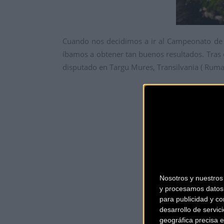
Cuando nos decidimos a ir al Campeonato de 
íbamos a obtener tan buenos resultados. Tras 
disputado en Targu Mures, Transilvania ( Ruma
Nosotros y nuestro
y procesamos datos 
para publicidad y co
desarrollo de servici
geográfica precisa e