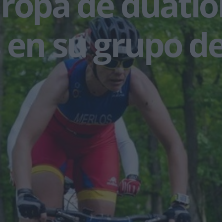
ropa de duatló
 en su grupo d