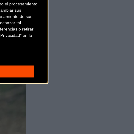
bo el procesamiento
cambiar sus
esamiento de sus
echazar tal
erencias o retirar
Privacidad" en la