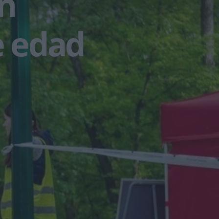
n
e edad