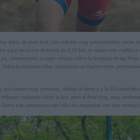
muy duro, de puro trail, con subidas muy pronunciadas, zonas em
era a pie tenía una distancia de 8,25 km, se daban tres vueltas a 
yo, comenzamos a coger ventaja sobre la británica Kirsty Prior, 
ión. Sobre la mountain bike, impusimos un fuente rítmo, permanec
s, que fueron muy comunes, debido al barro y a la dificultad téc
 esfuerzo realizado sobre la bici, pero al final muy, muy conte
 Gema sub campeona a tan sólo dos segundos, con una ventaja de 