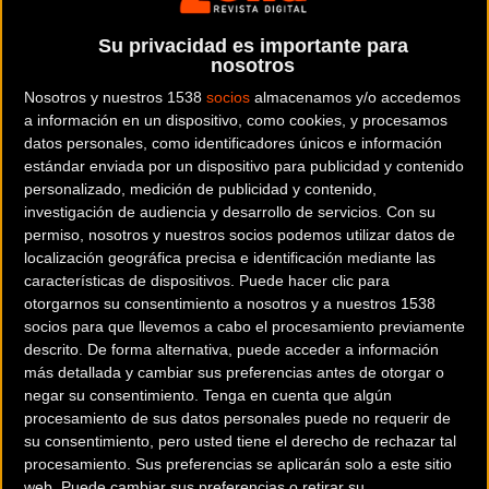
Su privacidad es importante para
nosotros
Nosotros y nuestros 1538
socios
almacenamos y/o accedemos
a información en un dispositivo, como cookies, y procesamos
datos personales, como identificadores únicos e información
estándar enviada por un dispositivo para publicidad y contenido
personalizado, medición de publicidad y contenido,
investigación de audiencia y desarrollo de servicios.
Con su
permiso, nosotros y nuestros socios podemos utilizar datos de
localización geográfica precisa e identificación mediante las
características de dispositivos. Puede hacer clic para
otorgarnos su consentimiento a nosotros y a nuestros 1538
socios para que llevemos a cabo el procesamiento previamente
descrito. De forma alternativa, puede acceder a información
más detallada y cambiar sus preferencias antes de otorgar o
negar su consentimiento.
Tenga en cuenta que algún
procesamiento de sus datos personales puede no requerir de
El ciclista Ivan Basso ha decidido poner punto y final a su carrera
su consentimiento, pero usted tiene el derecho de rechazar tal
deportiva. Así lo ha comunicado su equipo actual el Tinkoff-Saxo
procesamiento. Sus preferencias se aplicarán solo a este sitio
web. Puede cambiar sus preferencias o retirar su