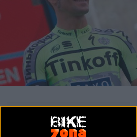
Noticia de
ciclismo
publicada el
lunes, 05 de octubre de 2015
a
las
01:00h
en la sección de
Carretera