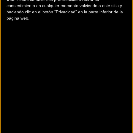
quien también ha aclarado que seguirá en la estructura de la
consentimiento en cualquier momento volviendo a este sitio y
escuadra realizando otras labores.
haciendo clic en el botón "Privacidad" en la parte inferior de la
página web.
Tras superar el cáncer de testículo que se le diagnosticó durante el
pasado Tour de Francia, el italiano ha decidido que es buen
momento para abandonar la bicicleta como corredor profesional.
Aunque la enfermedad le ha ayudado a tomar la decisión, Basso ha
confirmado que ya lo llevaba meditando un tiempo anterior a su
enfermendad,
Basso se va con dos Giros de Italia (2006 y 2010) y dos podios
finales en el tour de Francia. También pasó por una sanción de dos
años tras ser condenado por dopaje.
El Giro de Italia le ha dedicado este vídeo de despedida