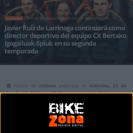
El Bertako Igogailuak-Spiuk contará con siete corredores
CICLOCROSS
Javier Ruiz de Larrinaga continuará como
director deportivo del equipo CX Bertako
Igogailuak-Spiuk en su segunda
temporada
Noticia de
ciclismo
publicada el
miércoles, 23 de
octubre de 2024
a las
22:52h
en la sección de
Ciclocross
Javier Ruiz de Larrinaga continuará como director deportivo
liderando al
equipo de ciclocross "Bertako Igogailuak-
Spiuk"
en su segunda temporada. El anuncio oficial se
realizó hoy a las 19:00h en el Centro Cívico Salburua pocos