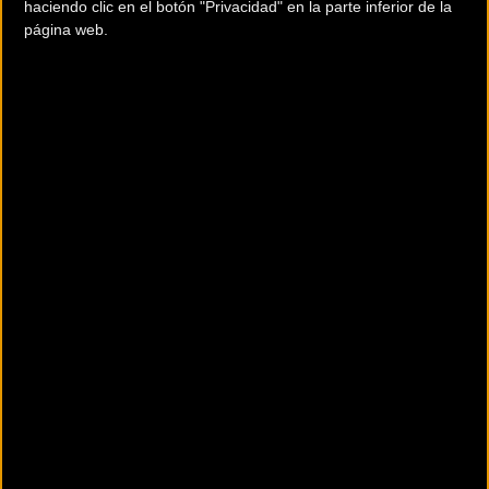
haciendo clic en el botón "Privacidad" en la parte inferior de la
página web.
Manteniendo y Sumando
Talento
El equipo mantiene a los seis integrantes de la temporada
anterior y suma a Mirari Gotxi, la ciclista más joven, que se
estrenará en la Categoría Juvenil Femenino para demostrar
sus buenas condiciones.
“No podemos dejar de mencionar los
logros conseguidos la temporada
pasada, con la medalla de bronce en el
Campeonato de España de Sub23 y
Campeón de Euskadi Sub23 con Gorka
Corres y con el logro de María Modenés,