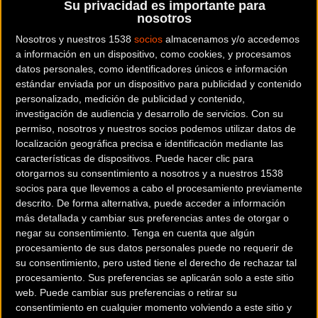
Su privacidad es importante para
días antes de que dé comienzo el
calendario vasco de la
nosotros
modalidad.
Nosotros y nuestros 1538
socios
almacenamos y/o accedemos
a información en un dispositivo, como cookies, y procesamos
El evento fue conducido por Juan Mari Guajardo, speaker
datos personales, como identificadores únicos e información
estándar enviada por un dispositivo para publicidad y contenido
oficial de la Vuelta a España, y Joseba Beloki, veterano ex
personalizado, medición de publicidad y contenido,
ciclista conocido por todos los aficionados.
investigación de audiencia y desarrollo de servicios.
Con su
permiso, nosotros y nuestros socios podemos utilizar datos de
localización geográfica precisa e identificación mediante las
características de dispositivos. Puede hacer clic para
otorgarnos su consentimiento a nosotros y a nuestros 1538
socios para que llevemos a cabo el procesamiento previamente
descrito. De forma alternativa, puede acceder a información
más detallada y cambiar sus preferencias antes de otorgar o
negar su consentimiento.
Tenga en cuenta que algún
procesamiento de sus datos personales puede no requerir de
su consentimiento, pero usted tiene el derecho de rechazar tal
procesamiento. Sus preferencias se aplicarán solo a este sitio
web. Puede cambiar sus preferencias o retirar su
consentimiento en cualquier momento volviendo a este sitio y