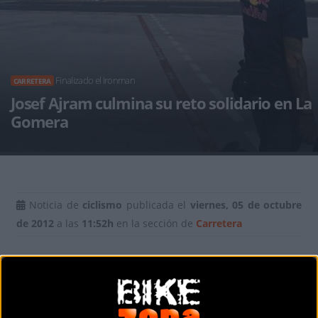
Finalizado el Ironman
CARRETERA
Josef Ajram culmina su reto solidario en La
Gomera
Noticia de
ciclismo
publicada el
viernes, 05 de octubre
de 2012
a las
11:52h
en la sección de
Carretera
Tal y como informa
gomeradeportes
Josef Ajram
culminó con
éxito el reto solidario en La Gomera, tras recorrer más de 220 Km
por casi toda la Isla. Un reto que el Ironman se propuso realizar
desde hace ya varios días, en un gesto benéfico y de apoyo,