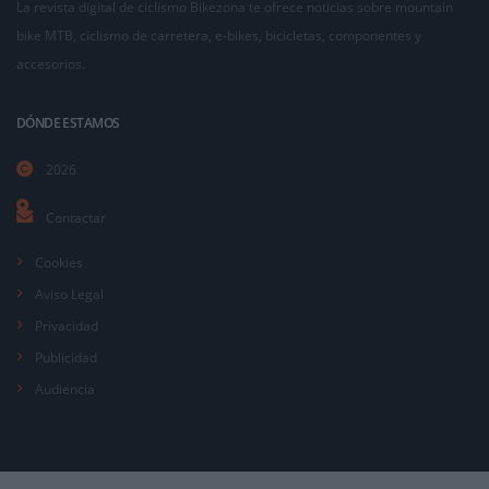
La revista digital de ciclismo Bikezona te ofrece noticias sobre mountain
bike MTB, ciclismo de carretera, e-bikes, bicicletas, componentes y
accesorios.
DÓNDE ESTAMOS
2026
Contactar
Cookies
Aviso Legal
Privacidad
Publicidad
Audiencia