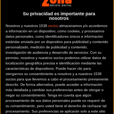
aportando su granito de arena de la mejor forma que sabe:
practicando deporte solidario.
Su privacidad es importante para
nosotros
Josef llegaba al aeropuerto de La Gomera este marte y con ganas de
Nosotros y nuestros 1538
socios
almacenamos y/o accedemos
entregarse a fondo por esta Isla. Los días siguientes, el y su equipo
a información en un dispositivo, como cookies, y procesamos
datos personales, como identificadores únicos e información
organizador, marcaban la ruta a seguir y analizaban otros detalles
estándar enviada por un dispositivo para publicidad y contenido
para no dejar cabos sueltos.
personalizado, medición de publicidad y contenido,
investigación de audiencia y desarrollo de servicios.
Con su
permiso, nosotros y nuestros socios podemos utilizar datos de
localización geográfica precisa e identificación mediante las
características de dispositivos. Puede hacer clic para
otorgarnos su consentimiento a nosotros y a nuestros 1538
Justo y como lo habían marcado, a las 7:30 AM comenzó su reto
socios para que llevemos a cabo el procesamiento previamente
nadando 3,8 Km en el muelle capitalino, después de completarlo
descrito. De forma alternativa, puede acceder a información
Josef tomó el segundo tramo en bici de 180Km, con un día soleado
más detallada y cambiar sus preferencias antes de otorgar o
y una temperatura en ese momento de unos 15º.
negar su consentimiento.
Tenga en cuenta que algún
procesamiento de sus datos personales puede no requerir de
su consentimiento, pero usted tiene el derecho de rechazar tal
procesamiento. Sus preferencias se aplicarán solo a este sitio