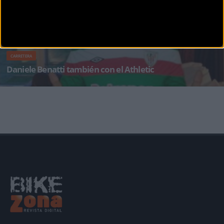
CARRETERA
Daniele Benatti también con el Athletic
El ciclista del RadioShack Danielle Benatti al igual que hiciera ayer Frank Schleck se ha
enfundado la zamarra del Ahhle