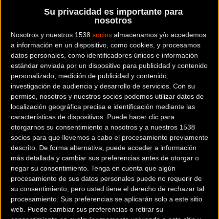
corredores durante unos 170 kilómetros del recorrido.
Su privacidad es importante para
nosotros
El ganador de la etapa, y el líder de la clasificación por
Nosotros y nuestros 1538
socios
almacenamos y/o accedemos
puntos
Marcel Kittel
, dijo: "Hoy ha sido una pelea
a información en un dispositivo, como cookies, y procesamos
diferente al final de ayer. Todo el mundo tenía las piernas
datos personales, como identificadores únicos e información
frescas. No había muchas posibilidades de estirar el
estándar enviada por un dispositivo para publicidad y contenido
personalizado, medición de publicidad y contenido,
pelotón antes de la línea de meta"
investigación de audiencia y desarrollo de servicios.
Con su
permiso, nosotros y nuestros socios podemos utilizar datos de
RESULTADO DE LA ETAPA
localización geográfica precisa e identificación mediante las
características de dispositivos. Puede hacer clic para
otorgarnos su consentimiento a nosotros y a nuestros 1538
1 - Marcel Kittel (Quick-Step Suelo) 186 kilometros en 4h25
socios para que llevemos a cabo el procesamiento previamente
33 ", la velocidad media 42,025 kmh
descrito. De forma alternativa, puede acceder a información
más detallada y cambiar sus preferencias antes de otorgar o
negar su consentimiento.
Tenga en cuenta que algún
procesamiento de sus datos personales puede no requerir de
2 - Dylan Groenewegen (equipo Lotto NL - Jumbo) st
su consentimiento, pero usted tiene el derecho de rechazar tal
procesamiento. Sus preferencias se aplicarán solo a este sitio
3 - Jakub Mareczko (Wilier Triestina) st
web. Puede cambiar sus preferencias o retirar su