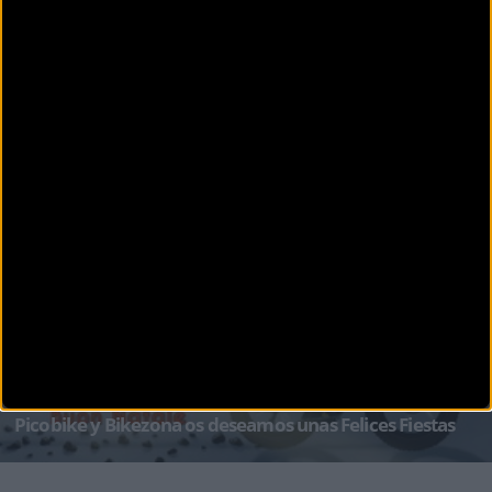
CARRETERA
Tomas falsas 2016 con Josema Fuente
Como cada año en bikezona no hacemos inocentadas el 28 de Diciembre pero a cambio te
ofrecemos una recopilaci&oac
CARRETERA
Picobike y Bikezona os deseamos unas Felices Fiestas
Desde BikeZona y CanalCiclismo, en estas fechas tan señaladas, queremos transmitiros
nuestro más s