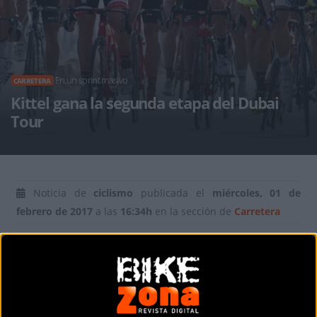
En un sprint masivo
CARRETERA
Kittel gana la segunda etapa del Dubai
Tour
Noticia de
ciclismo
publicada el
miércoles, 01 de
febrero de 2017
a las
16:34h
en la sección de
Carretera
Marcel Kittel
(Quick Step) no ha tenido rival en el sprint
final de la 2ª etapa del
Dubai Tour (2.HC)
, con un recirrido
de 186 kilómetros entre Dubai y Ras Al Khaimah, sin ningún
sopresalto salvo la fuga protagonizada por cuatro