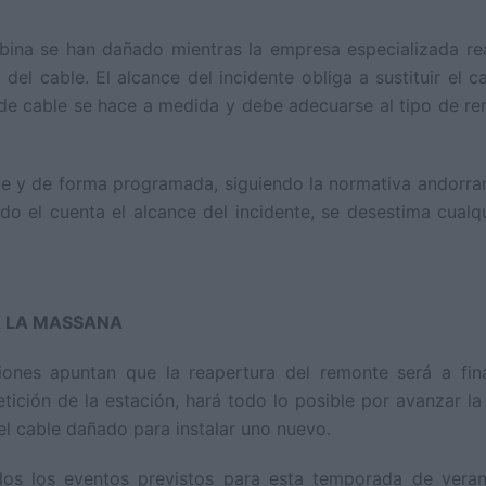
abina se han dañado mientras la empresa especializada rea
el cable. El alcance del incidente obliga a sustituir el 
de cable se hace a medida y debe adecuarse al tipo de remo
te y de forma programada, siguiendo la normativa andorran
ndo el cuenta el alcance del incidente, se desestima cualqu
K LA MASSANA
iones apuntan que la reapertura del remonte será a fin
tición de la estación, hará todo lo posible por avanzar la 
l cable dañado para instalar uno nuevo.
odos los eventos previstos para esta temporada de vera