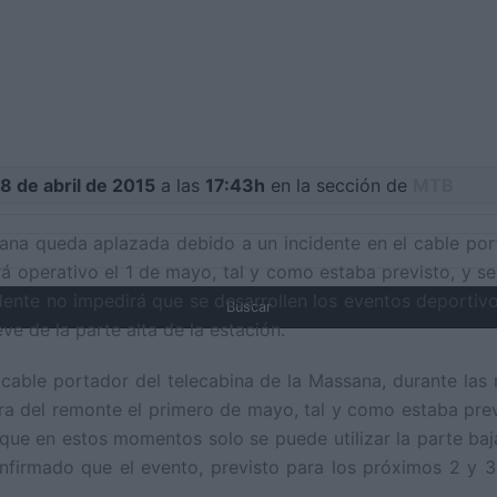
8 de abril de 2015
a las
17:43h
en la sección de
MTB
sana queda aplazada debido a un incidente en el cable po
á operativo el 1 de mayo, tal y como estaba previsto, y se
cidente no impedirá que se desarrollen los eventos deportiv
ve de la parte alta de la estación.
 cable portador del telecabina de la Massana, durante la
ura del remonte el primero de mayo, tal y como estaba prev
ue en estos momentos solo se puede utilizar la parte baja
nfirmado que el evento, previsto para los próximos 2 y 