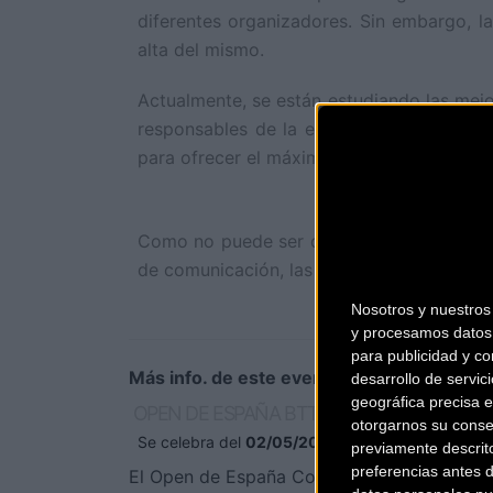
diferentes organizadores. Sin embargo, l
alta del mismo.
Actualmente, se están estudiando las mejor
responsables de la estación Pal-Arinsal ya
para ofrecer el máximo número de circuito
Como no puede ser de otra forma, Vallnord
de comunicación, las redes sociales, la pá
Nosotros y nuestro
y procesamos datos 
para publicidad y co
Más info. de este evento
desarrollo de servici
geográfica precisa e
OPEN DE ESPAÑA BTT XCO-COPA CATALA
otorgarnos su conse
Se celebra del
02/05/2015
al
03/05/2015
previamente descrit
preferencias antes 
El Open de España Cofidis de cross countr