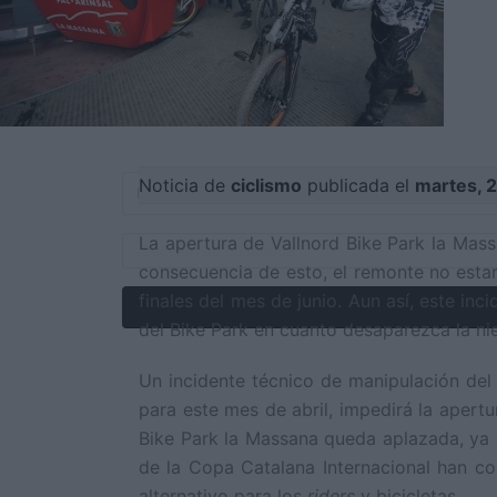
Noticia de
ciclismo
publicada el
martes, 2
La apertura de Vallnord Bike Park la Mas
consecuencia de esto, el remonte no estar
finales del mes de junio. Aun así, este in
del Bike Park en cuanto desaparezca la nie
Un incidente técnico de manipulación del
para este mes de abril, impedirá la apert
Bike Park la Massana queda aplazada, ya q
de la Copa Catalana Internacional han co
alternativo para los
riders
y bicicletas.