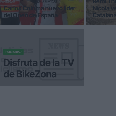
Rémi Thi
Carlos Coloma nuevo líder
Nicola v
del Open de España
Catalan
Tal y como era de esperar, debido
La segunda 
sobre todo a la ausencia por lesión del
Catalana DH
anterior líder, David Valero (Ol
en el Vallno
congregado 
PUBLICIDAD
Disfruta de la TV
de BikeZona
¡Alégrate el día con BikeZonaTV!