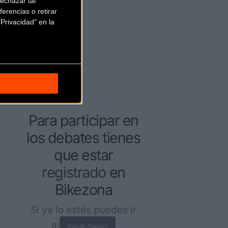
echazar tal
erencias o retirar
Privacidad" en la
Para participar en
los debates tienes
que estar
registrado
en
Bikezona
Si ya lo estás puedes ir
a:
Iniciar Sesión