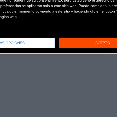
ede no requerir de su consentimiento, pero usted tiene el derecho de r
]
referencias se aplicarán solo a este sitio web. Puede cambiar sus pref
 cualquier momento volviendo a este sitio y haciendo clic en el botón "
 página web.
icia
ÁS OPCIONES
ACEPTO
ibir el tuyo!