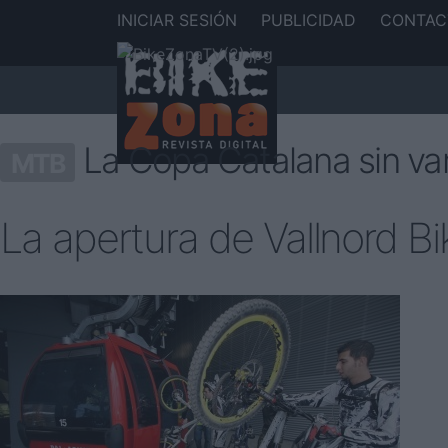
INICIAR SESIÓN
PUBLICIDAD
CONTAC
La Copa Catalana sin var
MTB
La apertura de Vallnord B