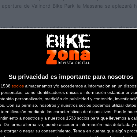
a apertura de Vallnord Bike Park la Massana se aplazará 
es alternativas para minimizar el impacto de esta situació
 han anunciado que se revisará el calendario de apertura d
s del Bike Parken cuanto sea posible.
 Bike Park la Massana informará puntualmente de la situa
gina web, y otros canales habituales.
Su privacidad es importante para nosotros
s 1538
socios
almacenamos y/o accedemos a información en un disposit
personales, como identificadores únicos e información estándar enviad
ntenido personalizado, medición de publicidad y contenido, investigaci
os.
Con su permiso, nosotros y nuestros socios podemos utilizar datos 
 identificación mediante las características de dispositivos. Puede hacer
NA INTERNACIONAL
ntimiento a nosotros y a nuestros 1538 socios para que llevemos a ca
o. De forma alternativa, puede acceder a información más detallada y 
de otorgar o negar su consentimiento.
Tenga en cuenta que algún proc
y olímpico (XCO) estará formado definitivamente