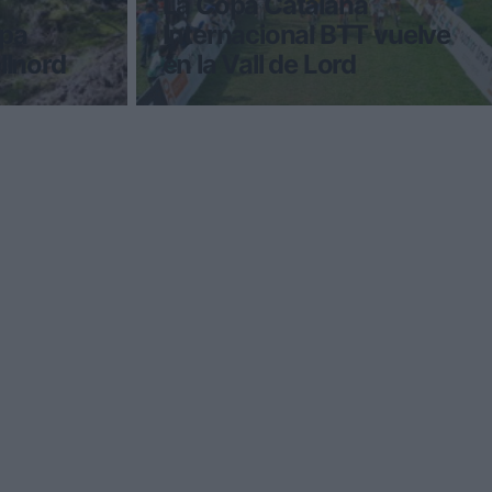
La Copa Catalana
opa
Internacional BTT vuelve
llnord
en la Vall de Lord
do de
La Copa Catalana Internacional de BTT
ord 2015 van
se traslada los días 2 y 3 de mayo a
da ha
Sant Llorenç de Morunys (Lleida