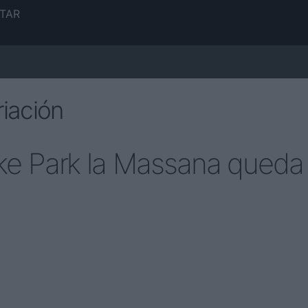
TAR
iación
ike Park la Massana queda