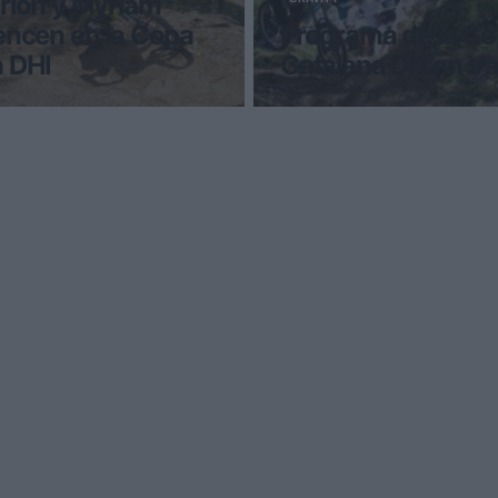
rion y Myriam
encen en la Copa
Programa de la C
a DHI
Catalana DH en Va
prueba de la Copa
Los Campeonatos del Mun
 Internacional disputada
mountain bike y trial Valln
rd Bike Park La Massana, ha
acercándose. La tempora
a lo
empezado y los