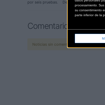
datos personales pu
por seis pruebas. Desde el punto de
... [+
procesamiento. Sus p
su consentimiento en
parte inferior de la
Comentarios de la Not
M
Noticias sin comentarios. ¡Ya puedes escr