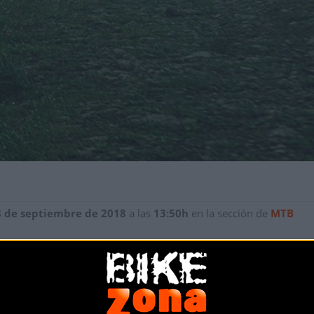
8 de septiembre de 2018
a las
13:50h
en la sección de
MTB
 aquí y en esta ocasión se pasa del caluroso mes de junio al más 
 disfrutar de un Pagasarri más vivo que nunca, verde, húmedo, 
 del verde de Bilbao y vamos a disfrutarla juntos y juntas e
l pr