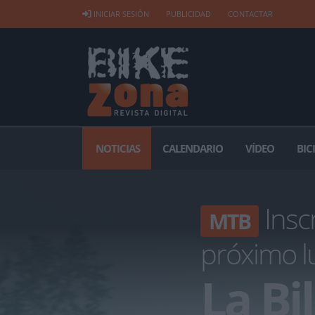
INICIAR SESIÓN
PUBLICIDAD
CONTACTAR
NOTICIAS
CALENDARIO
VÍDEO
BIC
Inscr
MTB
próximo l
La Bi