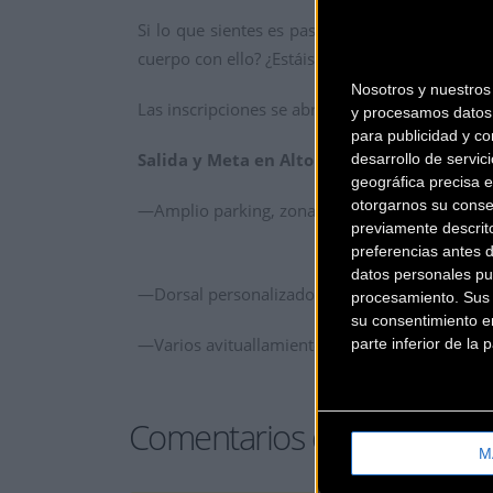
Si lo que sientes es pasión por la BTT aquí t
cuerpo con ello? ¿Estáis preparad@s para tant
Nosotros y nuestro
Las inscripciones se abren el 1 de octubre. Tod
y procesamos datos 
para publicidad y co
Salida y Meta en Alto Kobetas, Bilbao.
desarrollo de servici
geográfica precisa e
otorgarnos su conse
—Amplio parking, zona de exposición, karcher
previamente descrit
preferencias antes 
datos personales pu
—Dorsal personalizado, control de tiempos, pr
procesamiento. Sus p
su consentimiento en
—Varios avituallamientos en ruta.
parte inferior de la
Comentarios de la Noticia
M