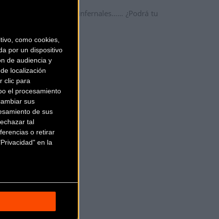
ándote por unos caminos infernales…… ¿Podrá tu
r edición.
ivo, como cookies,
w.bilbaoextreme.com
.
a por un dispositivo
ón de audiencia y
de localización
 clic para
bo el procesamiento
cambiar sus
esamiento de sus
echazar tal
erencias o retirar
Privacidad" en la