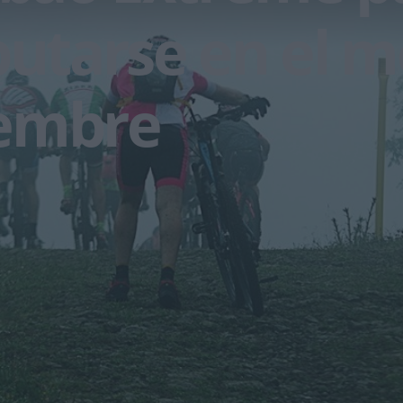
putarse en el m
embre