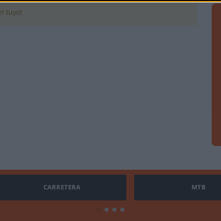
l tuyo!
CARRETERA
MTB