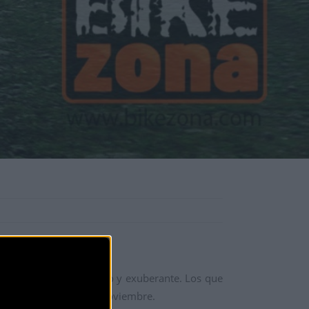
fresquito Noviembre.
frondoso, boscoso, denso y exuberante. Los que
óximo domingo 25 de noviembre.