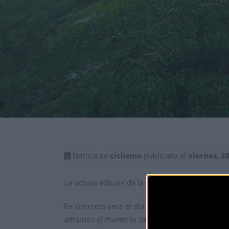
Noticia de
ciclismo
publicada el
viernes, 2
La octava edición de la Bilbao Extreme ya está
En concreto será el día 25 en el que se podrá
amamos el monte lo sabemos, esta es la esencia