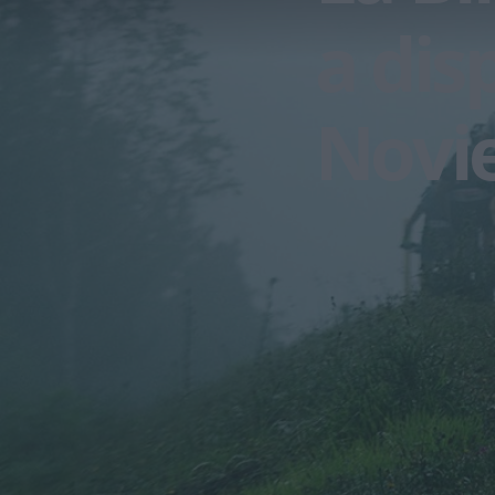
a dis
Novi