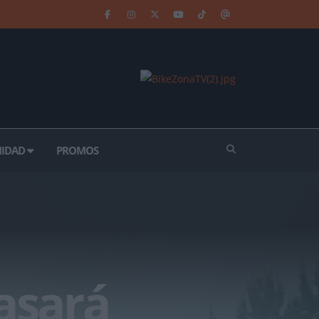
IDAD
PROMOS
asará