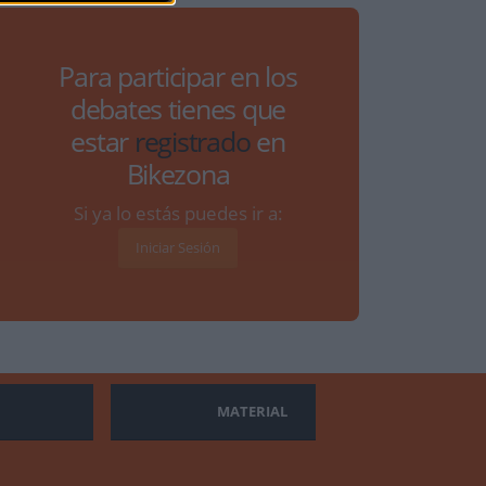
Para participar en los
debates tienes que
estar
registrado
en
Bikezona
Si ya lo estás puedes ir a:
Iniciar Sesión
MATERIAL