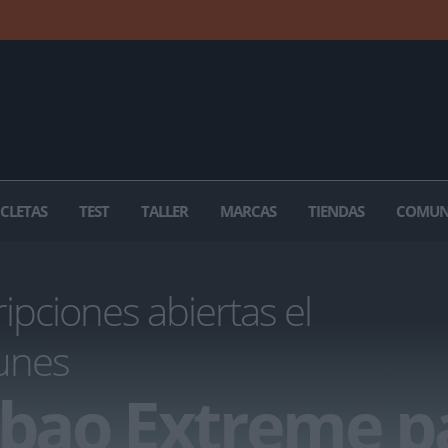
ICLETAS
TEST
TALLER
MARCAS
TIENDAS
COMUN
ipciones abiertas el
unes
lbao Extreme p