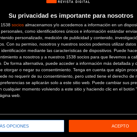
ienes un reto a tu medida, la Bilbao Extreme se transforma llev
Su privacidad es importante para nosotros
o esfuerzo? Descúbrelo tu mismo participando en esta espectacula
s 1538
socios
almacenamos y/o accedemos a información en un disposit
a la información la tienes en la web oficial del evento, entra en
ww
personales, como identificadores únicos e información estándar enviad
ntenido personalizado, medición de publicidad y contenido, investigaci
os.
Con su permiso, nosotros y nuestros socios podemos utilizar datos 
 identificación mediante las características de dispositivos. Puede hacer
ntimiento a nosotros y a nuestros 1538 socios para que llevemos a ca
s, cuartos de baño, autocaravanas… Todo con Bilbao de fondo.
o. De forma alternativa, puede acceder a información más detallada y 
de otorgar o negar su consentimiento.
Tenga en cuenta que algún proc
ede no requerir de su consentimiento, pero usted tiene el derecho de r
emios, regalos, sorteos…
referencias se aplicarán solo a este sitio web. Puede cambiar sus pref
 cualquier momento volviendo a este sitio y haciendo clic en el botón "
 página web.
ÁS OPCIONES
ACEPTO