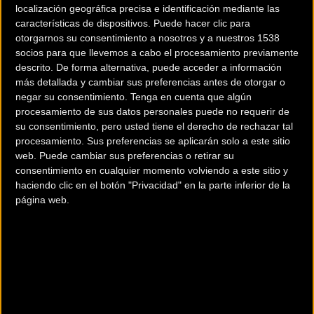
localización geográfica precisa e identificación mediante las
en el Boulevard de Donostia
. Este punto neurálgico de la
características de dispositivos. Puede hacer clic para
capital guipuzcoana se transformará durante toda la
otorgarnos su consentimiento a nosotros y a nuestros 1538
jornada en el epicentro festivo del ciclismo, sirviendo de
socios para que llevemos a cabo el procesamiento previamente
zona de encuentro para miles de aficionados, medios de
descrito. De forma alternativa, puede acceder a información
más detallada y cambiar sus preferencias antes de otorgar o
comunicación y las estructuras de los mejores equipos del
negar su consentimiento.
Tenga en cuenta que algún
panorama mundial. La salida desde este entorno costero
procesamiento de sus datos personales puede no requerir de
marcará el inicio de una batalla táctica y de resistencia que
su consentimiento, pero usted tiene el derecho de rechazar tal
se prolongará durante horas.
procesamiento. Sus preferencias se aplicarán solo a este sitio
web. Puede cambiar sus preferencias o retirar su
consentimiento en cualquier momento volviendo a este sitio y
haciendo clic en el botón "Privacidad" en la parte inferior de la
Un trazado de 221 kilómetros sin
página web.
tregua
El recorrido diseñado para este año alcanza una distancia
total de
221,1 kilómetros de trayecto continuo
, una cifra
que mantiene la esencia histórica de la competición y
garantiza que el ganador sea un corredor de fondo con una