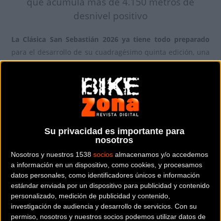
que acumula más de 4.150 metros de
desnivel positivo
La Clásica San Sebastián 2026 ya tiene todo preparado
para el desarrollo de su cuadragésimo quinta edición, una
cita ineludible que reunirá a los ciclistas más destacados
del pelotón internacional en las carreteras de Guipúzcoa.
La prestigiosa
carrera de un día de la categoría UCI
WorldTour
, fijada en el calendario oficial para el próximo
sábado 1 de agosto de 2026, promete un espectáculo
deportivo de primer nivel gracias a un diseño de ruta
Su privacidad es importante para
nosotros
selectivo y de alta exigencia física.
Nosotros y nuestros 1538
socios
almacenamos y/o accedemos
El Boulevard de Donostia como centro
a información en un dispositivo, como cookies, y procesamos
datos personales, como identificadores únicos e información
de operaciones
estándar enviada por un dispositivo para publicidad y contenido
personalizado, medición de publicidad y contenido,
Como ya es tradición y seña de identidad en la historia de
investigación de audiencia y desarrollo de servicios.
Con su
la prueba,
la salida oficial y la línea de meta se ubicarán
permiso, nosotros y nuestros socios podemos utilizar datos de