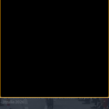
CARRETERA
Castellón estrena sede para la III edición de The Millars
Gran Fondo 2026
La expectación por el ciclismo de carretera en la provincia de Castellón no deja de crecer. La
III edici&o
CARRETERA
Grandes novedades en la lista de escuadras para la
Itzulia 2026
La Itzulia Basque Country 2026 ya ha definido quiénes serán los protagonistas que