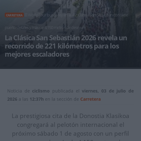
El WorldTour busca rey en la 45ª Clásica San Sebastián con siete
CARRETERA
puertos letales y más de 4.150 metros de desnivel
La Clásica San Sebastián 2026 revela un
recorrido de 221 kilómetros para los
mejores escaladores
Noticia de
ciclismo
publicada el
viernes, 03 de julio de
2026
a las
12:37h
en la sección de
Carretera
La prestigiosa cita de la Donostia Klasikoa
congregará al pelotón internacional el
próximo sábado 1 de agosto con un perfil