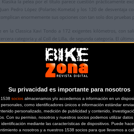
 Klasika la pelea por el título parece cuestión prácticamente exclu
Juan Pedro López (Polartec-Kometa) y los 120 de desventaja co
, complican enormemente sus opciones con tan solo dos pruebas p
e en la Classica Xavi Tondo a 172 exigentes kilómetros, con sal
tercera categoría y al Coll de Lilla, de segunda categoría. El últim
ue resuelva la carrera a pesar de que no cuenta con rampas exce
tre un pelotón reducido o que una pequeña avanzadilla de dos o
ev, parecen los finales más factibles.
Su privacidad es importante para nosotros
la Copa de España, además de tres escuadras invitadas: La Tova Hue
s 1538
socios
almacenamos y/o accedemos a información en un disposit
personales, como identificadores únicos e información estándar enviad
ás que conocido: Joaquim “Purito” Rodríguez.
ntenido personalizado, medición de publicidad y contenido, investigaci
os.
Con su permiso, nosotros y nuestros socios podemos utilizar datos 
as y finalizará a eso de las 13:45. La III Clásica Xavi 
 identificación mediante las características de dispositivos. Puede hacer
r de la Real Federación Española de Ciclismo
. Toda la informaci
ntimiento a nosotros y a nuestros 1538 socios para que llevemos a ca