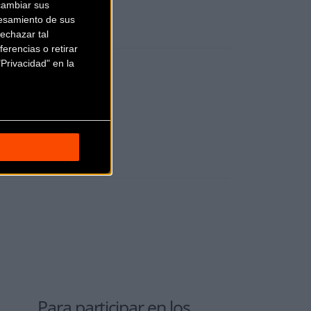
cambiar sus
esamiento de sus
echazar tal
erencias o retirar
Privacidad" en la
Para participar en los