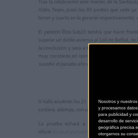
Tras la celebración este martes de la Santikutz
Aldro Team, pues los 93 puntos que cede ya 
tercer y cuarto en la general respectivamente
El pelotón Élite-Sub23 tendrá que hacer frent
superar un doble ascenso al Coll de Belltal, de 
la conclusión y será a buen seguro el juez q
muy constante en torno al 5%. Una sprint en
sucedió el pasado año con el triunfo de Grigory
A Valls acudirán los 21 equipos habituales de 
Nosotros y nuestro
y procesamos datos 
contará, además, con un director de carrera m
para publicidad y co
desarrollo de servici
La prueba echará a rodar a las 09:30 hor
geográfica precisa e
oficial
#CopaEspañaEliteSub23_18
y del
Twitte
otorgarnos su conse