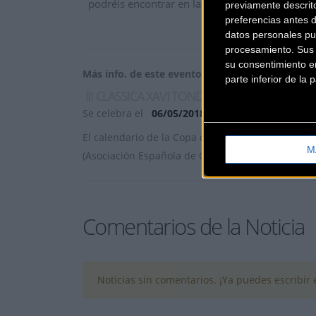
podréis encontrar en la página web del certa
previamente descrit
preferencias antes 
datos personales pu
procesamiento. Sus p
su consentimiento en
Más info. de este evento
parte inferior de la
III CLASSICA XAVI TONDO-COPA ESPAÑA RUT
Se celebra el
06/05/2018
El calendario de la Copa de España de Ruta Élit
M
(Asociación Española de Or
... [+]
Comentarios de la Noticia
Noticias sin comentarios. ¡Ya puedes escribir e