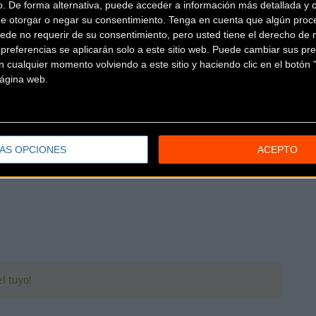
men
elitesub23.copacarretera.com
o. De forma alternativa, puede acceder a información más detallada y 
de otorgar o negar su consentimiento.
Tenga en cuenta que algún proc
ede no requerir de su consentimiento, pero usted tiene el derecho de r
referencias se aplicarán solo a este sitio web. Puede cambiar sus pref
 cualquier momento volviendo a este sitio y haciendo clic en el botón "
 página web.
A SUB23/ELITE 2018
e y Sub 23 2018, coordinada por la AEOPCES
ÁS OPCIONES
ACEPTO
l tuyo!