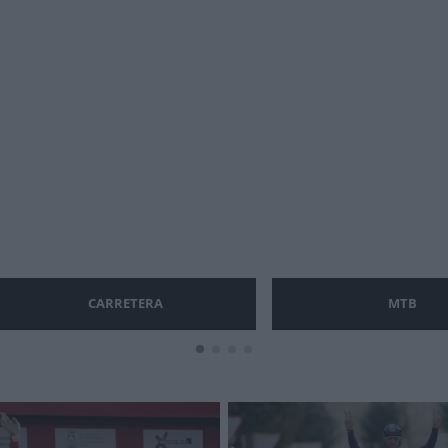
CARRETERA
MTB