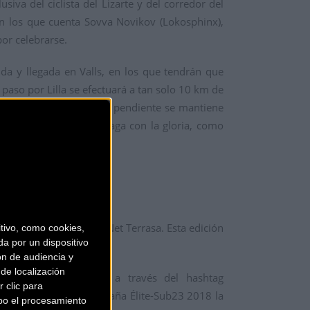
siva del ciclista del Lizarte y del corredor del
n los que cuenta Sovva Novikov (Lokosphinx),
or celebrarse.
ida y llegada en Valls, en los que tendrán que
o paso por Lilla se efectuará a tan solo 10 km de
sivamente exigente y su pendiente se mantiene
 tres corredores se haga con la gloria, como
sca, Cicles Vic y Tot-Net Terrasa. Esta edición
ivo, como cookies,
a por un dispositivo
ón de audiencia y
de localización
Tondo podrá seguirse a través del hashtag
 clic para
ón sobre la Copa de España Élite-Sub23 2018 la
bo el procesamiento