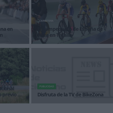
CARRETERA
ana en
El Campeonato de España de
am
Pista en Tafalla
nda vez en el
Casi dos meses después del término de la Copa
un gran trabajo
de España de Pista, los mejores pistards de
cada auto
PUBLICIDAD
acional
 previo a
Disfruta de la TV de BikeZona
puertos
¡Alégrate el día con BikeZonaTV!
 agosto de