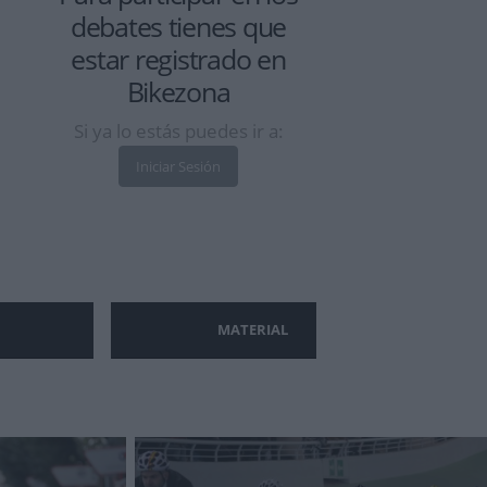
debates tienes que
estar
registrado
en
Bikezona
Si ya lo estás puedes ir a:
Iniciar Sesión
MATERIAL