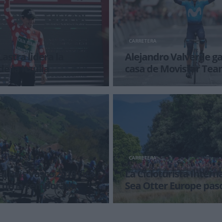
CARRETERA
astra lidera la
Alejandro Valverde g
 la Itzulia
casa de Movistar Te
athan Lastra ya avisaba en
El murciano se impone por segu
ingo por la noche, en vísperas
GP Miguel Indurain después de 
colectivo de toda la es
CARRETERA
al País Vasco 2018 cita
La Cicloturista Intern
a de la temporada
Sea Otter Europe paso
la Purito
ís Vasco ha conquistado a través
Si habéis decidido afrontar los 
u público y de la belleza de sus
andorranos de La Purito el 5 de