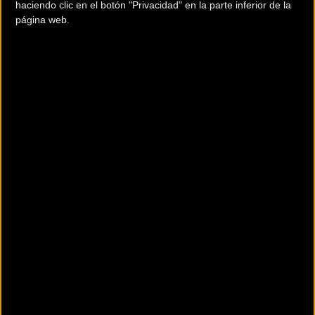
haciendo clic en el botón "Privacidad" en la parte inferior de la
página web.
El objetivo principal de este desarrollo es asegurar que
cada gramo de suplementación tenga un sentido directo en
el
entrenamiento
, la
competición
y la
salud
del deportista.
Al basarse en datos validados, se busca generar una
confianza real en el usuario, permitiendo que la ciencia
dicte las pautas de nutrición en deportes de larga
duración.