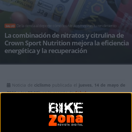
De la ciencia al deporte: cómo los nitratos mejoran tu rendimiento
SALUD
La combinación de nitratos y citrulina de
Crown Sport Nutrition mejora la eficiencia
energética y la recuperación
Noticia de
ciclismo
publicada el
jueves, 14 de mayo de
2026
a las
07:00h
en la sección de
Salud
Los
nitratos
combinados con
citrulina
mejoran el
rendimiento
y la
resistencia
según la evidencia científica
actual.
Crown Sport Nutrition
utiliza esta fórmula para
optimizar el
óxido nítrico
, mejorando la
eficiencia
en el