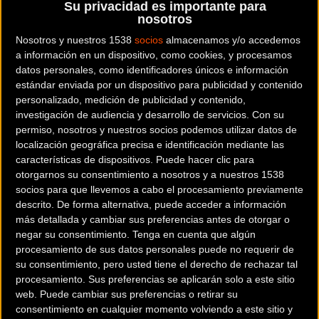
Su privacidad es importante para
consumo de oxígeno y la potencia media en ciclistas y
nosotros
corredores.
Nosotros y nuestros 1538
socios
almacenamos y/o accedemos
a información en un dispositivo, como cookies, y procesamos
Respaldo científico de la Universidad
datos personales, como identificadores únicos e información
de Greenwich
estándar enviada por un dispositivo para publicidad y contenido
personalizado, medición de publicidad y contenido,
investigación de audiencia y desarrollo de servicios.
Con su
La formulación de
Nitrates 600 + Citrulline
no es fruto del
permiso, nosotros y nuestros socios podemos utilizar datos de
azar, sino de un trabajo conjunto con la
Universidad de
localización geográfica precisa e identificación mediante las
características de dispositivos. Puede hacer clic para
Greenwich
. Se ha desarrollado un
estudio científico
que
otorgarnos su consentimiento a nosotros y a nuestros 1538
analiza cómo esta combinación específica ofrece mejoras
socios para que llevemos a cabo el procesamiento previamente
superiores en variables críticas para el atleta. Estas
descrito. De forma alternativa, puede acceder a información
investigaciones se centran en optimizar tanto el
más detallada y cambiar sus preferencias antes de otorgar o
rendimiento
puro como la capacidad de
recuperación
tras
negar su consentimiento.
Tenga en cuenta que algún
procesamiento de sus datos personales puede no requerir de
esfuerzos de alta intensidad.
su consentimiento, pero usted tiene el derecho de rechazar tal
procesamiento. Sus preferencias se aplicarán solo a este sitio
web. Puede cambiar sus preferencias o retirar su
consentimiento en cualquier momento volviendo a este sitio y