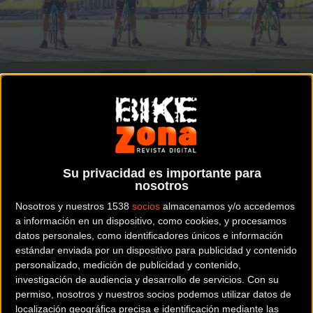
Invertirán durante los cinco próximos años
CARRETERA
La compañia china XDS llega a un acuerdo
con el Astana Qazaqstan Team
Su privacidad es importante para
nosotros
Noticia de
ciclismo
publicada el
lunes, 15 de julio de
Nosotros y nuestros 1538
socios
almacenamos y/o accedemos
2024
a las
10:56h
en la sección de
Carretera
a información en un dispositivo, como cookies, y procesamos
datos personales, como identificadores únicos e información
estándar enviada por un dispositivo para publicidad y contenido
La gestión de la empresa sostuvo negociaciones con el
personalizado, medición de publicidad y contenido,
equipo WorldTour kazajo Astana Qazaqstan Team durante
investigación de audiencia y desarrollo de servicios.
Con su
el tour más prestigioso, el Tour de Francia. Como resultado,
permiso, nosotros y nuestros socios podemos utilizar datos de
localización geográfica precisa e identificación mediante las
se llegó a un entendimiento mutuo y se tomó la decisión de