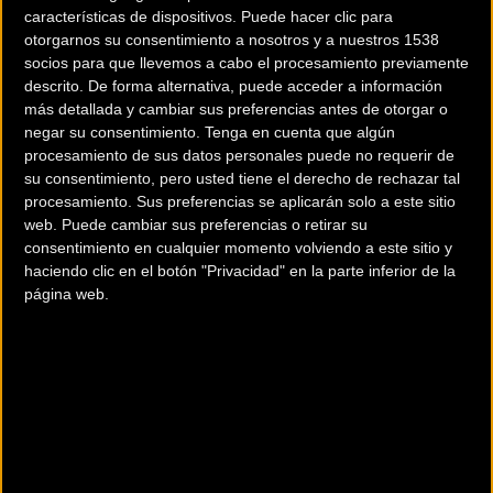
características de dispositivos. Puede hacer clic para
cooperar.
otorgarnos su consentimiento a nosotros y a nuestros 1538
socios para que llevemos a cabo el procesamiento previamente
El borrador del acuerdo prevé una inversión a largo plazo
descrito. De forma alternativa, puede acceder a información
por un período de al menos cinco años y una financiación
más detallada y cambiar sus preferencias antes de otorgar o
al nivel de los equipos líderes del WorldTour.
negar su consentimiento.
Tenga en cuenta que algún
procesamiento de sus datos personales puede no requerir de
su consentimiento, pero usted tiene el derecho de rechazar tal
"Desde 2022, comenzamos a buscar
procesamiento. Sus preferencias se aplicarán solo a este sitio
la oportunidad de involucrarnos en
web. Puede cambiar sus preferencias o retirar su
el WorldTour. Fue muy afortunado
consentimiento en cualquier momento volviendo a este sitio y
haciendo clic en el botón "Privacidad" en la parte inferior de la
que conociéramos al equipo Astana
página web.
Qazaqstan este año en la feria de
Shanghai. Durante las discusiones
estuvimos seguros de que Astana
era el equipo que queríamos. Para
las siguientes temporadas, XDS será
el respaldo más fuerte para el
equipo. Nos aseguraremos de que el