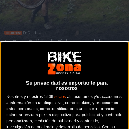
En Dumbría
CICLOCROSS
La Copa Galicia de Ciclocross celebra su
séptima jornada
Noticia de
ciclismo
publicada el
jueves, 24 de
Su privacidad es importante para
noviembre de 2016
a las
12:46h
en la sección de
Ciclocross
nosotros
Nosotros y nuestros 1538
socios
almacenamos y/o accedemos
Este sábado la Copa Galicia de Ciclocross 2016 llega a la
a información en un dispositivo, como cookies, y procesamos
Costa da Morte. En el circuito de las instalaciones
datos personales, como identificadores únicos e información
estándar enviada por un dispositivo para publicidad y contenido
deportivas O Conco se disputa el IV Trofeo Ciclocross de
personalizado, medición de publicidad y contenido,
Dumbría, séptima prueba puntuable para el certamen
investigación de audiencia y desarrollo de servicios.
Con su