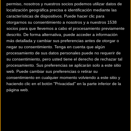
coordinado por la Federación Galega de Ciclismo. A falta de
permiso, nosotros y nuestros socios podemos utilizar datos de
cinco jornadas para su conclusión, Mauro González
localización geográfica precisa e identificación mediante las
características de dispositivos. Puede hacer clic para
(Salvaterra) e Isabel Castro (Fornelos) disponen de una
otorgarnos su consentimiento a nosotros y a nuestros 1538
notable renta como líderes Élite y Sub23.
socios para que llevemos a cabo el procesamiento previamente
descrito. De forma alternativa, puede acceder a información
El Club Ciclista Dumbría y el ayuntamiento de esta
más detallada y cambiar sus preferencias antes de otorgar o
localidad coruñesa organizan un evento que también es
negar su consentimiento.
Tenga en cuenta que algún
procesamiento de sus datos personales puede no requerir de
valedero para el ranking de la Real Federación Española de
su consentimiento, pero usted tiene el derecho de rechazar tal
Ciclismo (RFEC). En el mismo circuito donde a finales del
procesamiento. Sus preferencias se aplicarán solo a este sitio
año 2013 se celebró el campeonato autonómico de esta
web. Puede cambiar sus preferencias o retirar su
modalidad, los participantes se enfrentarán a la dureza del
consentimiento en cualquier momento volviendo a este sitio y
haciendo clic en el botón "Privacidad" en la parte inferior de la
recorrido y al barro. La exigente subida al campo de fútbol
página web.
destaca en el trazado alrededor de las instalaciones de O
Conco.
El programa de competición arrancará a las 14:45 horas
con la carrera de Promoción. A las 15:00 horas se dará la
salida a las pruebas Máster-40, 50-60 y cadetes. A las 16:00