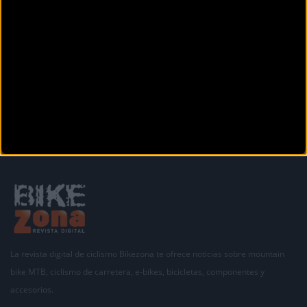
Isabel Castro y Samuel González siguen la racha de
victorias
En la séptima cita puntuable de la Copa Galicia de Ciclocross subieron a los más alto del
podio en las cat
La revista digital de ciclismo Bikezona te ofrece noticias sobre mountain
bike MTB, ciclismo de carretera, e-bikes, bicicletas, componentes y
accesorios.