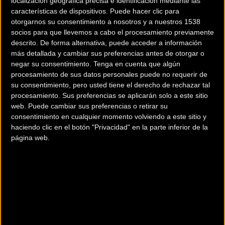
conjunto
telefónico
en 2023, al
localización geográfica precisa e identificación mediante las
características de dispositivos. Puede hacer clic para
que ingresará el 1 de mayo -
otorgarnos su consentimiento a nosotros y a nuestros 1538
socios para que llevemos a cabo el procesamiento previamente
contrato hasta el final de 2024- y
descrito. De forma alternativa, puede acceder a información
más detallada y cambiar sus preferencias antes de otorgar o
aportará su potencial en todos
negar su consentimiento.
Tenga en cuenta que algún
procesamiento de sus datos personales puede no requerir de
los terrenos en solo su primera
su consentimiento, pero usted tiene el derecho de rechazar tal
procesamiento. Sus preferencias se aplicarán solo a este sitio
temporada como profesional
web. Puede cambiar sus preferencias o retirar su
consentimiento en cualquier momento volviendo a este sitio y
haciendo clic en el botón "Privacidad" en la parte inferior de la
Movistar Team
suma este jueves un nombre más a una de
página web.
las plantillas más equilibradas del UCI Women’s WorldTour
con la llegada de
Mareille Meijering
(De Bilt, Utrecht, NED;
1995). La neerlandesa se incorporará el próximo 1 de mayo
-contrato hasta el final de la temporada 2024- al conjunto
que encabeza Sebastián Unzué, y ya entrena estos días
junto a sus nuevas compañeras aprovechando las clásicas