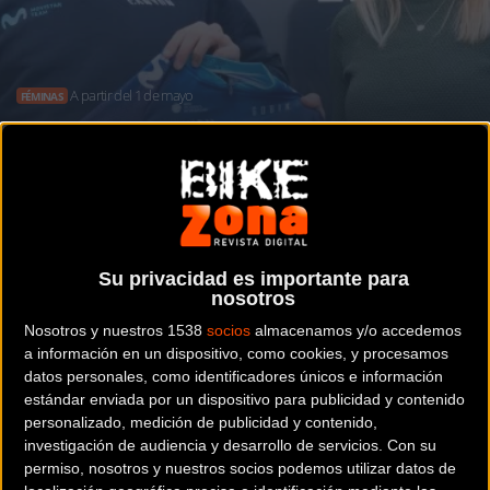
A partir del 1 de mayo
FÉMINAS
La corredora neerlandesa Mareille
Meijering nuevo fichaje para Movistar
Team
Su privacidad es importante para
nosotros
Noticia de
ciclismo
publicada el
jueves, 20 de abril de
Nosotros y nuestros 1538
socios
almacenamos y/o accedemos
2023
a las
12:16h
en la sección de
Féminas
a información en un dispositivo, como cookies, y procesamos
datos personales, como identificadores únicos e información
La neerlandesa (28 años) será la
estándar enviada por un dispositivo para publicidad y contenido
personalizado, medición de publicidad y contenido,
16ª corredora del
investigación de audiencia y desarrollo de servicios.
Con su
permiso, nosotros y nuestros socios podemos utilizar datos de