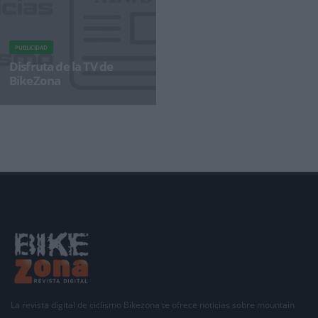
PUBLICIDAD
Disfruta de la TV de
BikeZona
¡Alégrate el día con BikeZonaTV!
La revista digital de ciclismo Bikezona te ofrece noticias sobre mountain