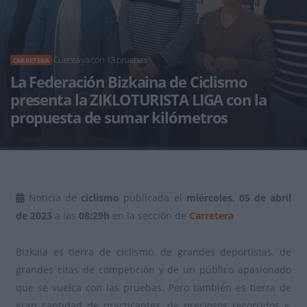
Cuenta ya con 13 pruebas
CARRETERA
La Federación Bizkaina de Ciclismo
presenta la ZIKLOTURISTA LIGA con la
propuesta de sumar kilómetros
Noticia de
ciclismo
publicada el
miércoles, 05 de abril
de 2023
a las
08:29h
en la sección de
Carretera
Bizkaia es tierra de ciclismo, de grandes deportistas, de
grandes citas de competición y de un público apasionado
que se vuelca con las pruebas. Pero también es tierra de
gran cantidad de practicantes, de preciosos recorridos y,