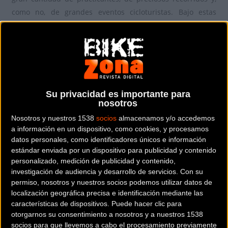
como no, de grandes eventos cicloturistas. Bajo estas
premisas
nace la ZIKLOTURISTA LIGA, un nuevo
proyecto
impulsado por la delegación de cicloturismo de
la Federación Bizkaina de Ciclismo para dinamizar la
modalidad
y ayudar a los organizadores a que lleven a más
participantes a conocer sus pruebas.
Su privacidad es importante para
La federación ha presentado hoy, de la mano de Rubén
nosotros
Sanz, responsable de la modalidad, de Manu Gómez, su
Nosotros y nuestros 1538
socios
almacenamos y/o accedemos
presidente, y de varios de los responsables de
a información en un dispositivo, como cookies, y procesamos
datos personales, como identificadores únicos e información
las entidades organizadoras, este nuevo circuito de
estándar enviada por un dispositivo para publicidad y contenido
pruebas no competitivas que aprovecha eventos
personalizado, medición de publicidad y contenido,
cicloturistas bizkainos consolidados. En palabras de Manu
investigación de audiencia y desarrollo de servicios.
Con su
Gómez, la federación “quiere reconocer con este torneo la
permiso, nosotros y nuestros socios podemos utilizar datos de
localización geográfica precisa e identificación mediante las
labor de los clubes, empresas e instituciones que generan
características de dispositivos. Puede hacer clic para
pruebas muy valiosas para nuestro deporte y para los
otorgarnos su consentimiento a nosotros y a nuestros 1538
lugares en donde se celebran”. Por su parte, Rubén Sanz
socios para que llevemos a cabo el procesamiento previamente