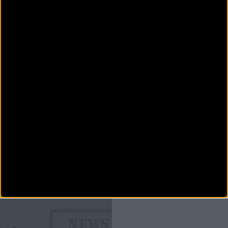
CARRETERA
Leioa se prepara para una nueva edición de la
Fernando Astorki
90 kilómetros de puro cicloturismo, así es la Fernando Astorki, una prueba con más de 25
a&ntil
CARRETERA
Fechas, etapas y lugares más interesante del Giro de
Italia 2023
El Giro de Italia es una de las vueltas para etapas más importantes y populares del
calendario ciclista. Llega la