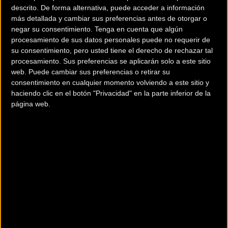
manifestó que “la federación tiene que estar también con
descrito. De forma alternativa, puede acceder a información
más detallada y cambiar sus preferencias antes de otorgar o
el colectivo cicloturista. Hemos creado esta herramienta
negar su consentimiento.
Tenga en cuenta que algún
para que la federación contribuya a darle visibilidad. La
procesamiento de sus datos personales puede no requerir de
ZIKLOTURISTA LIGA ayudará además a los
su consentimiento, pero usted tiene el derecho de rechazar tal
organizadores ya que generará un intercambio de flujos de
procesamiento. Sus preferencias se aplicarán solo a este sitio
participación entre pruebas.
web. Puede cambiar sus preferencias o retirar su
consentimiento en cualquier momento volviendo a este sitio y
haciendo clic en el botón "Privacidad" en la parte inferior de la
El circuito estará compuesto por 13 pruebas distribuidas
página web.
en un calendario que va desde mayo a octubre,
combinando pruebas de carretera y BTT. Cada deportista,
al finalizar la prueba, podrá escanear un código QR con su
móvil y acumular en su perfil de usuario de la liga los
kilómetros que ha realizado. Estos kilómetros acumulados
determinarán la posición en un ranking que, al final de
temporada, dará derecho a participar en un sorteo de
regalos. Habrá tres niveles a los que se podrá llegar
sumando kilómetros, Oro, Plata y Bronce, con premios de
más valor para los niveles más altos.