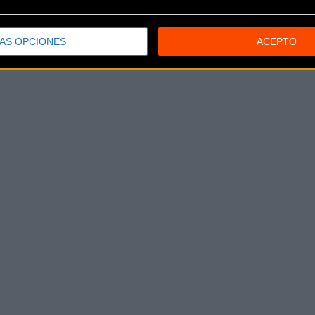
franca de Córdoba (La Sierrezuela), constará de entre 40-50km de 
r los kilómetros.
ÁS OPCIONES
ACEPTO
ticipantes.