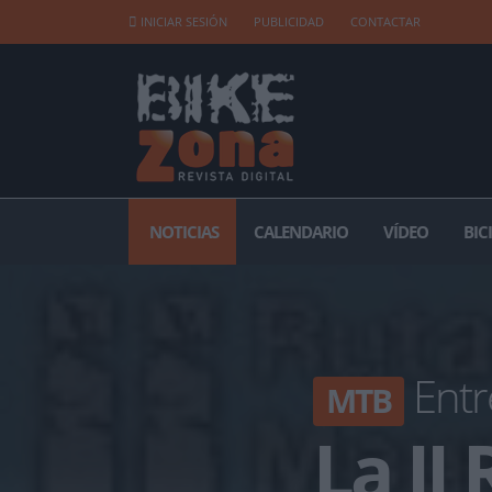
INICIAR SESIÓN
PUBLICIDAD
CONTACTAR
NOTICIAS
CALENDARIO
VÍDEO
BIC
Entr
MTB
La II