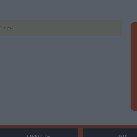
l tuyo!
CARRETERA
MTB