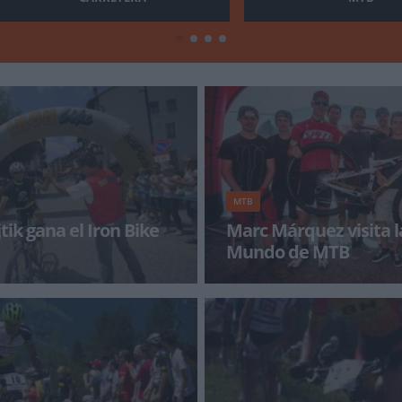
MTB
ron Bike
Marc Márquez visita l
Mundo de MTB
n Bike 2013. El campeón de la
El pasado fin de semana la Cop
ndividual ha sido el checo Ondrej
Mountain Bike volvió a Vallnord
de la estación a