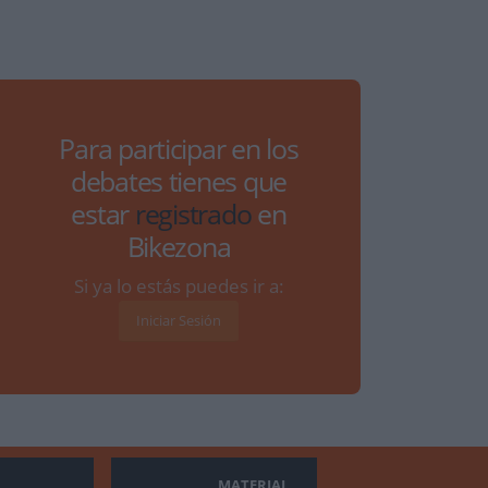
Para participar en los
debates tienes que
estar
registrado
en
Bikezona
Si ya lo estás puedes ir a:
Iniciar Sesión
MATERIAL