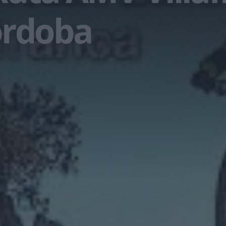
órdoba