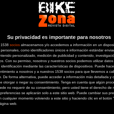
Su privacidad es importante para nosotros
s 1538
socios
almacenamos y/o accedemos a información en un disposit
personales, como identificadores únicos e información estándar enviad
ntenido personalizado, medición de publicidad y contenido, investigaci
os.
Con su permiso, nosotros y nuestros socios podemos utilizar datos 
 identificación mediante las características de dispositivos. Puede hacer
ntimiento a nosotros y a nuestros 1538 socios para que llevemos a ca
o. De forma alternativa, puede acceder a información más detallada y 
de otorgar o negar su consentimiento.
Tenga en cuenta que algún proc
ede no requerir de su consentimiento, pero usted tiene el derecho de r
referencias se aplicarán solo a este sitio web. Puede cambiar sus pref
 cualquier momento volviendo a este sitio y haciendo clic en el botón "
8 de marzo de 2013
a las
00:00h
en la sección de
MTB
 página web.