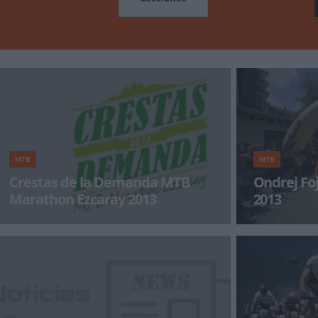
MTB
MTB
Crestas de la Demanda MTB
Ondrej Fojtik gana el I
Marathon Ezcaray 2013
2013
A las 8 horas y 58 minutos del sábado 15 de
Finalizó el Iro
septiembre de 2012, en una villa escondida
clasificación i
entre montañas, en
Fojti