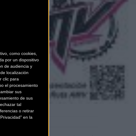
ivo, como cookies,
a por un dispositivo
ón de audiencia y
de localización
 clic para
bo el procesamiento
cambiar sus
esamiento de sus
echazar tal
erencias o retirar
Privacidad" en la