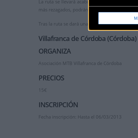
La ruta se llevará acabo por la sierra de Villa
más rezagados, podrán coger atajos para reduci
M
Tras la ruta se dará una comida a todos los par
Villafranca de Córdoba (Córdoba)
ORGANIZA
Asociación MTB Villafranca de Córdoba
PRECIOS
15€
INSCRIPCIÓN
Fecha inscripción: Hasta el 06/03/2013