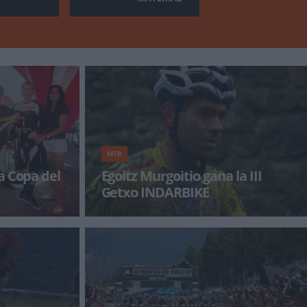
MTB
a Copa del
Egoitz Murgoitio gana la III
Getxo INDARBIKE
a del Mundo de
El corredor vizcaíno dominó la tercera edición
 y el paddock
de la Getxo INDARBIKE, segunda prueba del
Open