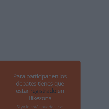
Para participar en los
debates tienes que
estar
registrado
en
Bikezona
Si ya lo estás puedes ir a: