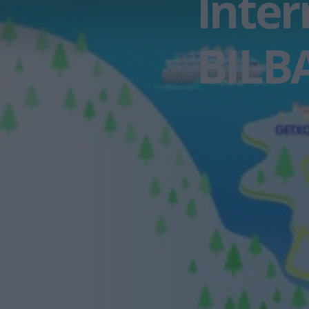
Inter
BILB