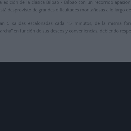
edición de la clásica Bilbao - Bilbao con un recorrido apasion
tá desprovisto de grandes dificultades montañosas a lo largo d
 5 salidas escalonadas cada 15 minutos, de la misma forma
 marcha” en función de sus deseos y conveniencias, debiendo resp