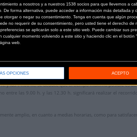
unto al CENTRO COMERCIAL ZUBIARTE punto de inscripción y a
ntimiento a nosotros y a nuestros 1538 socios para que llevemos a ca
 las 8.00 y las 9.00, teniendo en cuenta que en este espacio de 
o. De forma alternativa, puede acceder a información más detallada y 
de otorgar o negar su consentimiento.
Tenga en cuenta que algún proc
ede no requerir de su consentimiento, pero usted tiene el derecho de r
referencias se aplicarán solo a este sitio web. Puede cambiar sus pref
 la media horaria que cada participante desee realizar, según l
 cualquier momento volviendo a este sitio y haciendo clic en el botón "
 página web.
ÁS OPCIONES
ACEPTO
inalizar su recorrido entre las 12.30 h. y las 14.00 h. Teniendo en
2.30 h. y las 14.00 h., se deduce que el tiempo máximo posible es
entre las 9.00 h. y las 12.30 h. significará realizar el recorr
emente amplio, en cuanto a medias horarias, como para satisfacer t