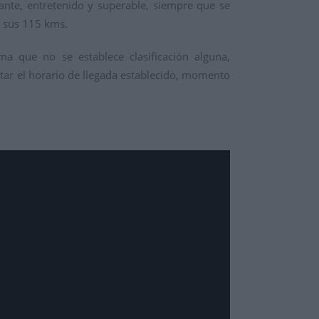
ante, entretenido y superable, siempre que se
e sus 115 kms.
 que no se establece clasificación alguna,
etar el horario de llegada establecido, momento