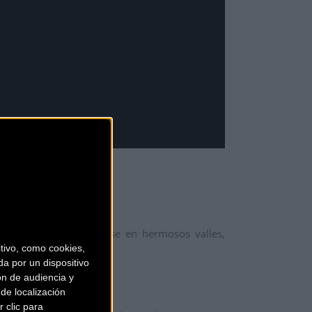
a continuación adentrarse en hermosos valles,
ivo, como cookies,
a por un dispositivo
ón de audiencia y
de localización
 clic para