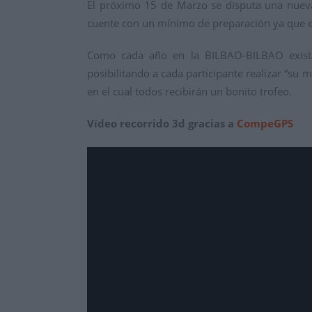
El próximo 15 de Marzo se disputa una nueva 
cuente con un mínimo de preparación ya que es
Como cada año en la BILBAO-BILBAO existan
posibilitando a cada participante realizar “su
en el cual todos recibirán un bonito trofeo.
Vídeo recorrido 3d gracias a
CompeGPS