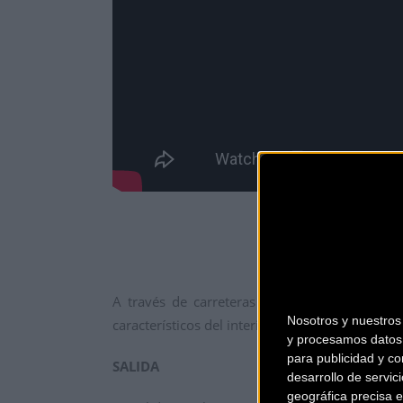
A través de carreteras idóneas para la práct
Nosotros y nuestro
característicos del interior de Bizkaia.
y procesamos datos 
para publicidad y co
SALIDA
desarrollo de servici
geográfica precisa e