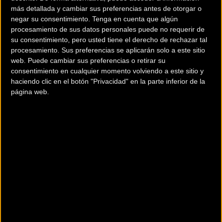
respaldo fundamental de la Diputació de Tarragona Costa
más detallada y cambiar sus preferencias antes de otorgar o
negar su consentimiento.
Tenga en cuenta que algún
Daurada.
procesamiento de sus datos personales puede no requerir de
su consentimiento, pero usted tiene el derecho de rechazar tal
procesamiento. Sus preferencias se aplicarán solo a este sitio
La actividad comenzó a vibrar desde la jornada del sábado
web. Puede cambiar sus preferencias o retirar su
en la Plaça de les Comunitats Autònomes de Salou. Este
consentimiento en cualquier momento volviendo a este sitio y
haciendo clic en el botón "Privacidad" en la parte inferior de la
espacio estratégico albergó la feria del corredor y se
página web.
convirtió en el epicentro logístico del evento, permitiendo a
los inscritos retirar sus dorsales, disfrutar de pruebas de
producto de las marcas líderes del sector y participar en
diversas dinámicas junto a los patrocinadores oficiales. Las
perfectas condiciones climatológicas y las temperaturas
primaverales anticiparon lo que acabaría siendo una
jornada dominical memorable para el cicloturismo.