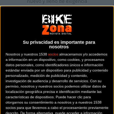
nuevo y lleno de exigencia
La duodécima edición de la
Mussara Salou Costa Daurada
2026
se ha consagrado como una cita imprescindible. Esta
veterana
marcha cicloturista
reunió a miles de
apasionados del
ciclismo en la Costa Daurada
,
consolidando su posición de privilegio dentro del exigente
Su privacidad es importante para
calendario cicloturista 2026
a nivel nacional.
nosotros
Nosotros y nuestros 1538
socios
almacenamos y/o accedemos
Éxito total de participación en un fin
a información en un dispositivo, como cookies, y procesamos
de semana ideal
datos personales, como identificadores únicos e información
estándar enviada por un dispositivo para publicidad y contenido
personalizado, medición de publicidad y contenido,
La decana de la familia Mussara, cuya andadura comenzó
investigación de audiencia y desarrollo de servicios.
Con su
en el ya lejano año 2014, demostró una vez más su
permiso, nosotros y nuestros socios podemos utilizar datos de
extraordinario poder de convocatoria al colgar el cartel de
localización geográfica precisa e identificación mediante las
características de dispositivos. Puede hacer clic para
completo de forma anticipada. Un total de
3.000 ciclistas se
otorgarnos su consentimiento a nosotros y a nuestros 1538
congregaron en la localidad tarraconense de Salou
,
socios para que llevemos a cabo el procesamiento previamente
consolidando un hito organizativo que contó con el
descrito. De forma alternativa, puede acceder a información