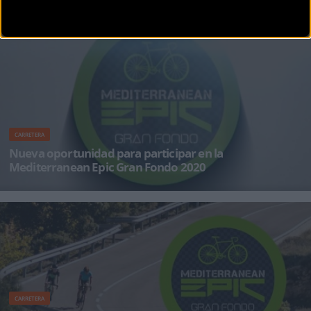
Fondo se agotan en 17 minutos
Ahora sí, las inscripciones para la MediterraneanEpic Gran Fondo 2020 están
definitivamente cerradas
CARRETERA
Nueva oportunidad para participar en la
Mediterranean Epic Gran Fondo 2020
La Mediterranean Epic Gran Fondo ya es un gran éxito antes de haberse celebrado siquiera
su primera edici&oa
CARRETERA