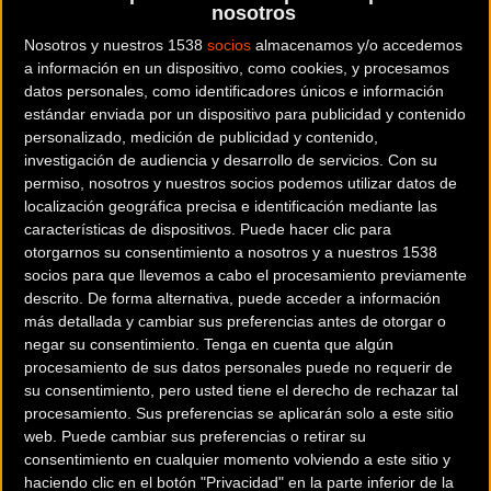
carreteras de la zona. La combinación de mar y
nosotros
montaña también funciona a la perfección en el
Nosotros y nuestros 1538
socios
almacenamos y/o accedemos
mundo de las ruedas finas y ha atraído a 2.500 ciclistas
a información en un dispositivo, como cookies, y procesamos
que serán los protagonistas de esta primera edición.
datos personales, como identificadores únicos e información
estándar enviada por un dispositivo para publicidad y contenido
“Siempre hemos tenido la ilusión de que la provincia
personalizado, medición de publicidad y contenido,
investigación de audiencia y desarrollo de servicios.
Con su
de Castellón contara con una gran prueba de
permiso, nosotros y nuestros socios podemos utilizar datos de
cicloturismo. Disponemos de un interior espectacular,
localización geográfica precisa e identificación mediante las
con muchos puertos. No son de primera, pero sin duda
características de dispositivos. Puede hacer clic para
van a sorprender a todos los participantes. Hemos
otorgarnos su consentimiento a nosotros y a nuestros 1538
socios para que llevemos a cabo el procesamiento previamente
trabajado durante meses para que esta primera
descrito. De forma alternativa, puede acceder a información
edición sea un éxito. Estamos seguros que la
más detallada y cambiar sus preferencias antes de otorgar o
Mediterranean Epic Gran Fondo lo tiene todo para ser
negar su consentimiento.
Tenga en cuenta que algún
una referencia en el mundo de las marchas
procesamiento de sus datos personales puede no requerir de
su consentimiento, pero usted tiene el derecho de rechazar tal
cicloturistas” explica Héctor de la Cagiga, director de la
procesamiento. Sus preferencias se aplicarán solo a este sitio
prueba a solo unos días de su puesta de largo.
web. Puede cambiar sus preferencias o retirar su
consentimiento en cualquier momento volviendo a este sitio y
La Mediterranean Epic Gran ofrece dos trazados para
haciendo clic en el botón "Privacidad" en la parte inferior de la