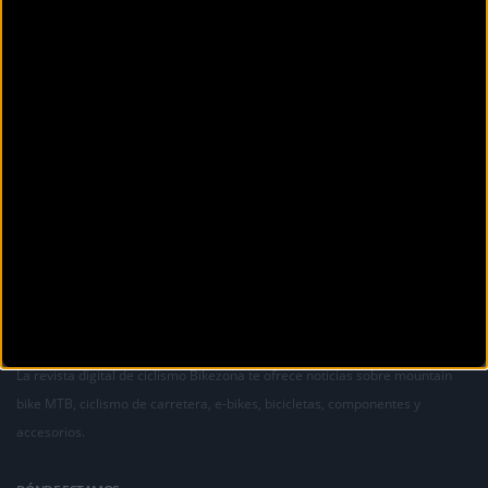
La revista digital de ciclismo Bikezona te ofrece noticias sobre mountain
bike MTB, ciclismo de carretera, e-bikes, bicicletas, componentes y
accesorios.