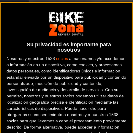
Inscripciones desde este jueves
MTB
La NEOM Titan Desert Saudi Arabia
Su privacidad es importante para
confirma sus fechas para la edición 2024
nosotros
Nosotros y nuestros 1538
socios
almacenamos y/o accedemos
a información en un dispositivo, como cookies, y procesamos
datos personales, como identificadores únicos e información
estándar enviada por un dispositivo para publicidad y contenido
Noticia de
ciclismo
publicada el
martes, 14 de mayo de
personalizado, medición de publicidad y contenido,
2024
a las
13:03h
en la sección de
MTB
investigación de audiencia y desarrollo de servicios.
Con su
permiso, nosotros y nuestros socios podemos utilizar datos de
localización geográfica precisa e identificación mediante las
La
NEOM Titan Desert Saudi Arabia
abre este jueves, 16 de
características de dispositivos. Puede hacer clic para
mayo, inscripciones a un precio reducido para los
100
otorgarnos su consentimiento a nosotros y a nuestros 1538
primeros dorsales
. La cuarta edición de una Titan World
socios para que llevemos a cabo el procesamiento previamente
descrito. De forma alternativa, puede acceder a información
Series en Arabia Saudí, y la tercera en NEOM, se pondrá en