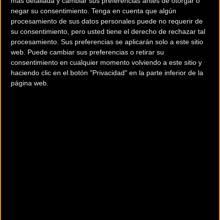
más detallada y cambiar sus preferencias antes de otorgar o
marcha el próximo 19 de noviembre.
negar su consentimiento.
Tenga en cuenta que algún
procesamiento de sus datos personales puede no requerir de
La carrera estará limitada a un total de
200 participantes
.
su consentimiento, pero usted tiene el derecho de rechazar tal
La mitad de todas esas inscripciones se ofrecerán a
procesamiento. Sus preferencias se aplicarán solo a este sitio
una
tarifa reducida
hasta completar los 100 primeros
web. Puede cambiar sus preferencias o retirar su
consentimiento en cualquier momento volviendo a este sitio y
dorsales.
haciendo clic en el botón "Privacidad" en la parte inferior de la
página web.
Los Titan Legends (aquellos corredores que han
completado más de 3.500 kilómetros en pruebas de la
familia Titan World Series) podrán acceder a la inscripción
dos días antes que el resto. Es decir, su inscripción estará
disponible desde este martes, 14 de mayo.
El pelotón de la NEOM Titan Desert Saudi Arabia recorrerá
durante cuatro días, entre el
19 y el 22 de noviembre
, el
increíble territorio de NEOM. Una zona por la que solo
rueda esta carrera, ninguna otra prueba de bicicleta.