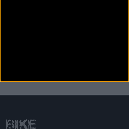
CARRETERA
Miguel Induráin y Óscar Pereiro escribirán la leyenda
en Polar Gran Fondo La Mussara
Dos vencedores del Tour de Francia entre los más de 7.000 ciclistas que formarán la Marea
Rosa el pr&oacut