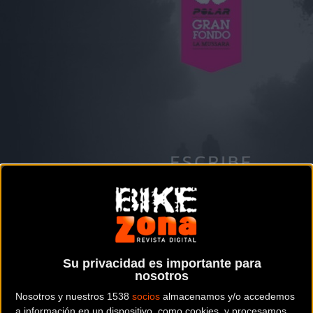
Noticia de
ciclismo
publicada el
domingo, 30 de octubre de
Su privacidad es importante para
nosotros
2016
a las
06:20h
en la sección de
Carretera
Nosotros y nuestros 1538
socios
almacenamos y/o accedemos
a información en un dispositivo, como cookies, y procesamos