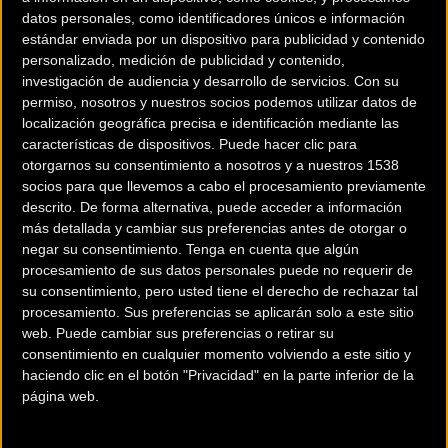
Polar presenta por cuarto año consecutivo la marcha que desde su
datos personales, como identificadores únicos e información
primera edición robó el corazón a miles de ciclistas: Polar Gran
estándar enviada por un dispositivo para publicidad y contenido
Fondo La Mussara. La fecha elegida para 2017 es el domingo 21 de
personalizado, medición de publicidad y contenido,
investigación de audiencia y desarrollo de servicios.
Con su
mayo y las inscripciones se abrirán el próximo 2 de noviembre a las
permiso, nosotros y nuestros socios podemos utilizar datos de
12h en la página web:
www.polargranfondolamussara.
com.
localización geográfica precisa e identificación mediante las
características de dispositivos. Puede hacer clic para
otorgarnos su consentimiento a nosotros y a nuestros 1538
socios para que llevemos a cabo el procesamiento previamente
descrito. De forma alternativa, puede acceder a información
más detallada y cambiar sus preferencias antes de otorgar o
negar su consentimiento.
Tenga en cuenta que algún
procesamiento de sus datos personales puede no requerir de
su consentimiento, pero usted tiene el derecho de rechazar tal
procesamiento. Sus preferencias se aplicarán solo a este sitio
web. Puede cambiar sus preferencias o retirar su
consentimiento en cualquier momento volviendo a este sitio y
haciendo clic en el botón "Privacidad" en la parte inferior de la
página web.