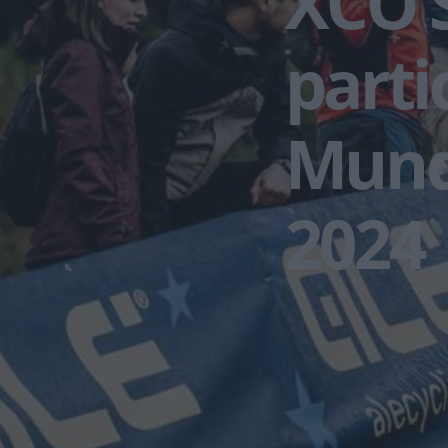
XCO S
parti
Mund
2024