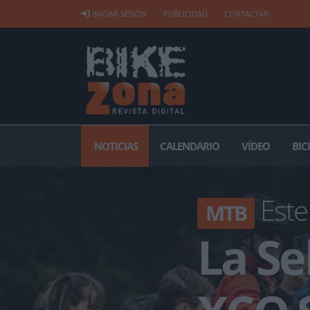
INICIAR SESIÓN
PUBLICIDAD
CONTACTAR
NOTICIAS
CALENDARIO
VÍDEO
BIC
Este
MTB
La Se