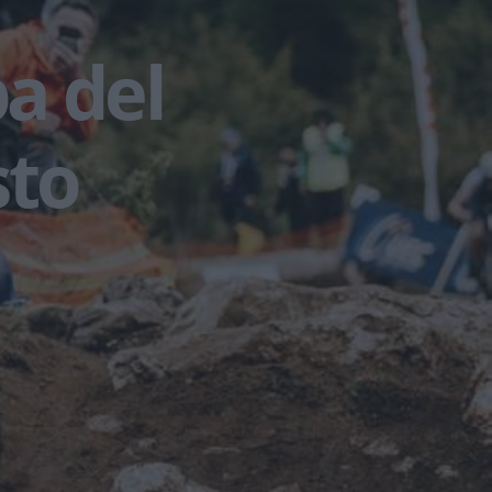
pa del
to