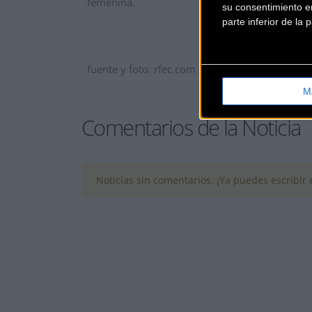
femenina.
su consentimiento en
parte inferior de la
fuente y foto: rfec.com
M
Comentarios de la Noticia
Noticias sin comentarios. ¡Ya puedes escribir e