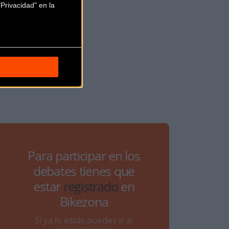
Privacidad" en la
Para participar en los
debates tienes que
estar
registrado
en
Bikezona
Si ya lo estás puedes ir a: