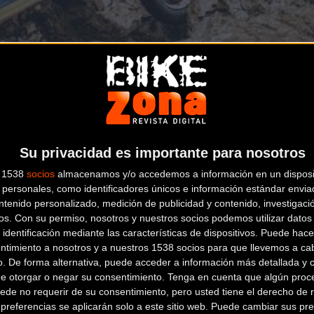
 22 de mayo de 2024
a las
10:09h
en la sección de
MTB
ima actividad de la Selección Española de XCO, que brindará e
Su privacidad es importante para nosotros
 experiencias internacionales.
s 1538
socios
almacenamos y/o accedemos a información en un disposit
personales, como identificadores únicos e información estándar enviad
a encargada de dirigir en la República Checa la expedición de l
ntenido personalizado, medición de publicidad y contenido, investigaci
atiño, Neus Capella, Ana María Mena, Mariona Ratera, Mónica Es
os.
Con su permiso, nosotros y nuestros socios podemos utilizar datos 
 el bloque junior, mientras que Lucía Gómez y Paula Martín será
 identificación mediante las características de dispositivos. Puede hacer
ntimiento a nosotros y a nuestros 1538 socios para que llevemos a ca
tigiosos del Mundo por su historia y exigencia, acogerá ya el vier
o. De forma alternativa, puede acceder a información más detallada y 
de otorgar o negar su consentimiento.
Tenga en cuenta que algún proc
ábado 25 afrontarán los juniors la carrera XCO desde las 8:00 h,
ede no requerir de su consentimiento, pero usted tiene el derecho de r
 Española cerrará su participación en la prueba checa el domi
referencias se aplicarán solo a este sitio web. Puede cambiar sus pref