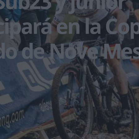
ub23 y junior
cipará en la Co
o de Nove Mes