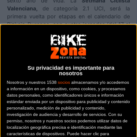
sexto año de vida. La
Setmana Ciclista
Valenciana,
de categoría 2.1 UCI, será la
primera vuelta por etapas en el calendario de
Bizkaia-Durango, con cuatro jornadas (del 17 al
20 de febrero) y más de 480 kilómetros en su
recorrido.
Como cada año, la carrera organizada por el
Club Ciclista Escapada cuenta con un trazado
Su privacidad es importante para
para las ciclistas todoterreno, que deberán ser
nosotros
capaces de superar largas y duras subidas,
Nosotros y nuestros 1538
socios
almacenamos y/o accedemos
pero también tener punta de velocidad para
a información en un dispositivo, como cookies, y procesamos
algún previsible final en grupo reducido.
datos personales, como identificadores únicos e información
estándar enviada por un dispositivo para publicidad y contenido
El jueves 17 arrancará la competición en
personalizado, medición de publicidad y contenido,
Tavernes de la Valldigna, con 114 kilómetros
investigación de audiencia y desarrollo de servicios.
Con su
permiso, nosotros y nuestros socios podemos utilizar datos de
hasta Gandia superando Barxeta y Barx como
localización geográfica precisa e identificación mediante las
puntos clave. La segunda etapa será entre Altea
características de dispositivos. Puede hacer clic para