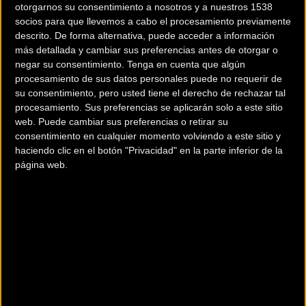
y Cocentaina, con 117 kilómetros y un recorrido
otorgarnos su consentimiento a nosotros y a nuestros 1538
de constante subibaja. El sábado 19 será turno
socios para que llevemos a cabo el procesamiento previamente
para cubrir 135 kilómetros entre Vila-real y
descrito. De forma alternativa, puede acceder a información
más detallada y cambiar sus preferencias antes de otorgar o
Vistabella del Maestrat, una meta inédita en esta
negar su consentimiento.
Tenga en cuenta que algún
Setmana Valenciana, a la que se llegará tras
procesamiento de sus datos personales puede no requerir de
2800 metros de desnivel positivo acumulado y
su consentimiento, pero usted tiene el derecho de rechazar tal
el encadenado del Collao (13 km al 5 %) y
procesamiento. Sus preferencias se aplicarán solo a este sitio
web. Puede cambiar sus preferencias o retirar su
Vistabella (7 km al 5.5 %). El domingo las calles
consentimiento en cualquier momento volviendo a este sitio y
de València deberían ver un fin de fiesta al
haciendo clic en el botón "Privacidad" en la parte inferior de la
esprint, tras cubrir 118 kilómetros desde Sagunt.
página web.