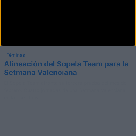
Féminas
Alineación del Sopela Team para la
Setmana Valenciana
El Sopela Team afronta su tercera prueba del mes de
febrero. Cuatro jornadas de una Setmana Valenciana
en la que el nive