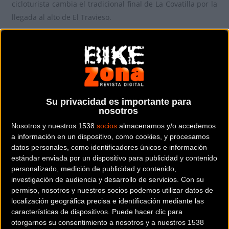
cicloturista cambia el tradicional final de La Covatilla por la
llegada al alto de El Travieso.
El Travieso es un “viejo conocido” de los ciclistas bejaranos.
Accesible en bicicleta de carretera muchos años antes que
el de La Covatilla, el puerto sirvió de entrenamiento a
corredores locales como
Lale Cubino
,
Roberto
Heras
y
Santi Blanco
.
Su privacidad es importante para
nosotros
Nosotros y nuestros 1538
socios
almacenamos y/o accedemos
a información en un dispositivo, como cookies, y procesamos
datos personales, como identificadores únicos e información
estándar enviada por un dispositivo para publicidad y contenido
personalizado, medición de publicidad y contenido,
investigación de audiencia y desarrollo de servicios.
Con su
permiso, nosotros y nuestros socios podemos utilizar datos de
localización geográfica precisa e identificación mediante las
características de dispositivos. Puede hacer clic para
otorgarnos su consentimiento a nosotros y a nuestros 1538