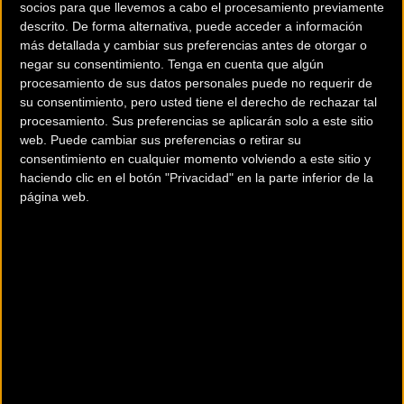
socios para que llevemos a cabo el procesamiento previamente
descrito. De forma alternativa, puede acceder a información
más detallada y cambiar sus preferencias antes de otorgar o
La nueva llegada ha sido presentada este domingo con un
negar su consentimiento.
Tenga en cuenta que algún
vídeo en el que Cubino y Heras abordan la subida sobre
procesamiento de sus datos personales puede no requerir de
su consentimiento, pero usted tiene el derecho de rechazar tal
sus bicicletas y desgranan los atractivos y la dureza del
procesamiento. Sus preferencias se aplicarán solo a este sitio
nuevo final.
web. Puede cambiar sus preferencias o retirar su
consentimiento en cualquier momento volviendo a este sitio y
También intervienen en el vídeo los alcaldes de Béjar y
haciendo clic en el botón "Privacidad" en la parte inferior de la
página web.
Candelario, Antonio Cámara y Pablo Antonio Hernández.
Ambos ediles apuestan por el cambio que servirá para dar
variedad a la prueba.
El Travieso es una ascensión que parte desde Béjar y
cuenta con
14,1 kilómetros, un porcentaje medio del 6,45
por ciento
y
rampas de hasta el 12 por ciento
, con su línea
de meta ubicada a
1.848 metros de altitud
.