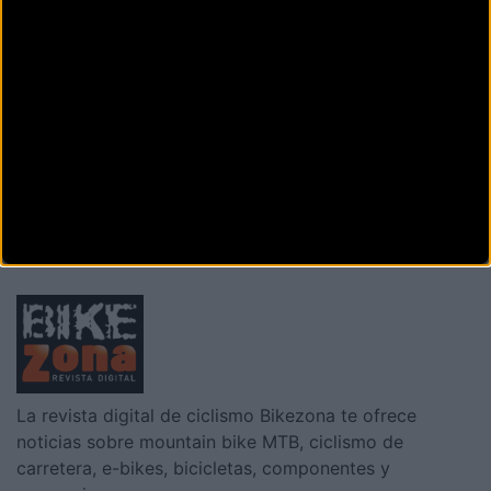
Madrid de ciclocross pondrá el
punto y final en Navalafuente
Tras la suspensión de la carrera de Aldea del Fresno,
la XVIII Copa Comunidad de Madrid 2022 tendr&aacu
La revista digital de ciclismo Bikezona te ofrece
noticias sobre mountain bike MTB, ciclismo de
carretera, e-bikes, bicicletas, componentes y