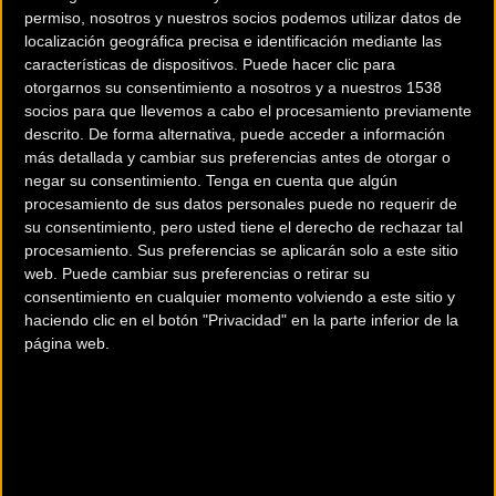
permiso, nosotros y nuestros socios podemos utilizar datos de
localización geográfica precisa e identificación mediante las
características de dispositivos. Puede hacer clic para
otorgarnos su consentimiento a nosotros y a nuestros 1538
socios para que llevemos a cabo el procesamiento previamente
Noticia de
ciclismo
publicada el
martes, 20 de
descrito. De forma alternativa, puede acceder a información
diciembre de 2022
a las
09:17h
en la sección de
más detallada y cambiar sus preferencias antes de otorgar o
negar su consentimiento.
Tenga en cuenta que algún
Ciclocross
procesamiento de sus datos personales puede no requerir de
su consentimiento, pero usted tiene el derecho de rechazar tal
La
XVIII Copa Comunidad de Madrid de ciclocross
procesamiento. Sus preferencias se aplicarán solo a este sitio
vivió su epílogo con su séptima y última puntuable
web. Puede cambiar sus preferencias o retirar su
en el
VI Trofeo Ciclocross de Navalafuente
.
consentimiento en cualquier momento volviendo a este sitio y
Jornada fría pero no en exceso, con más de 250
haciendo clic en el botón "Privacidad" en la parte inferior de la
inscritos que disfrutaron de un trazado muy
página web.
completo de 2.900 metros diseñado una vez más
por Antonio Araque, de la PC Eduardo Chozas en
colaboración con el Ayuntamiento del municipio.
La categoría reina coronó a Rocío Núñez (Bikery
Denpros) y a Carlos Hernández (Cross Chicken). La