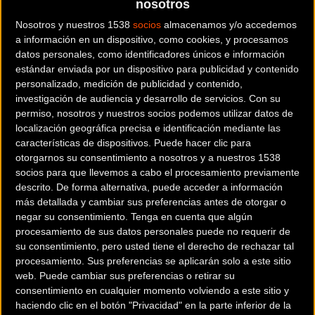
nosotros
Nosotros y nuestros 1538
socios
almacenamos y/o accedemos
a información en un dispositivo, como cookies, y procesamos
datos personales, como identificadores únicos e información
estándar enviada por un dispositivo para publicidad y contenido
personalizado, medición de publicidad y contenido,
investigación de audiencia y desarrollo de servicios.
Con su
Los más de 18.000 metros cuadrados de campamentos de
permiso, nosotros y nuestros socios podemos utilizar datos de
la
Titan Desert 2015
se recorrerán sin problema gracias a
localización geográfica precisa e identificación mediante las
las Littium Ibiza.
características de dispositivos. Puede hacer clic para
otorgarnos su consentimiento a nosotros y a nuestros 1538
Las bicicletas eléctricas facilitarán desde hoy mismo la
socios para que llevemos a cabo el procesamiento previamente
descrito. De forma alternativa, puede acceder a información
movilidad de la organización en los campamentos, donde
más detallada y cambiar sus preferencias antes de otorgar o
conviven junto a más de 600 participantes, alrededor de 70
negar su consentimiento.
Tenga en cuenta que algún
mecánicos, fisioterapeutas y team managers, y los más de
procesamiento de sus datos personales puede no requerir de
60 miembros del viaje de acompañantes.
su consentimiento, pero usted tiene el derecho de rechazar tal
procesamiento. Sus preferencias se aplicarán solo a este sitio
web. Puede cambiar sus preferencias o retirar su
El modelo
Littium Ibiza
es una Ebike plegable urbana
consentimiento en cualquier momento volviendo a este sitio y
pensada para ejercer un uso intensivo y qué mejor test que
haciendo clic en el botón "Privacidad" en la parte inferior de la
probarla en las arenas del desierto marroquí.