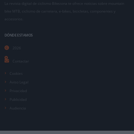
La revista digital de ciclismo Bikezona te ofrece noticias sobre mountain
bike MTB, ciclismo de carretera, e-bikes, bicicletas, componentes y
accesorios.
DÓNDE ESTAMOS
2026
Contactar
Cookies
Aviso Legal
Privacidad
Publicidad
Audiencia