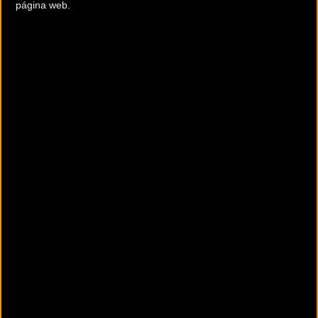
página web.
Puedes conseguir más información sobre estas bicicletas
en
http://littiumbicicletaselectricas.com/
Así la presentó Josema Fuente