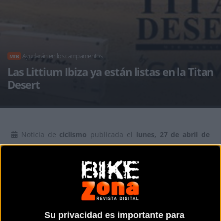
Ayudarán en los campamentos
MTB
Las Littium Ibiza ya están listas en la Titan
Desert
Noticia de
ciclismo
publicada el
lunes, 27 de abril de
2015
a las
12:13h
en la sección de
MTB
Su privacidad es importante para