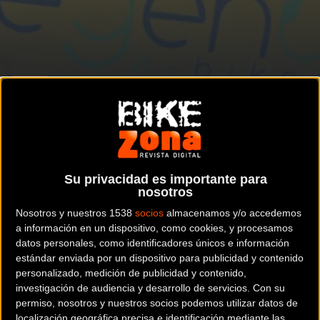
Para mejorar sus servicios
MATERIAL
Legend e bikes traslada su sede a
Barcelona
Su privacidad es importante para
nosotros
Noticia de
ciclismo
publicada el
jueves, 31 de octubre
Nosotros y nuestros 1538
socios
almacenamos y/o accedemos
de 2013
a las
10:00h
en la sección de
Material
a información en un dispositivo, como cookies, y procesamos
datos personales, como identificadores únicos e información
estándar enviada por un dispositivo para publicidad y contenido
Después de tres años capeando con éxito la crisis desde la
personalizado, medición de publicidad y contenido,
ciudad de Cádiz,
Legend
ebikes
traslada su sede a
investigación de audiencia y desarrollo de servicios.
Con su
Barcelona. De esta manera,
Legend
pretende dar un paso
permiso, nosotros y nuestros socios podemos utilizar datos de
importante de cara a mejorar el servicio que ofrece a sus
localización geográfica precisa e identificación mediante las