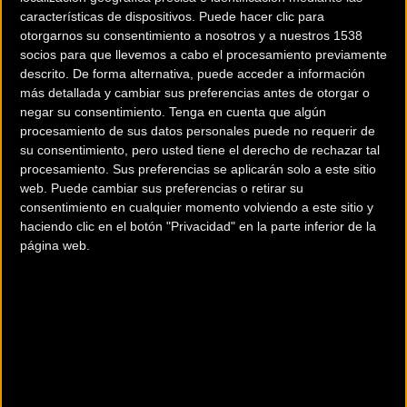
características de dispositivos. Puede hacer clic para
clientes.
otorgarnos su consentimiento a nosotros y a nuestros 1538
socios para que llevemos a cabo el procesamiento previamente
descrito. De forma alternativa, puede acceder a información
En efecto, la Ciudad Condal se posiciona como una de las
más detallada y cambiar sus preferencias antes de otorgar o
más aptas en cuanto a movilidad urbana, y en particular,
negar su consentimiento.
Tenga en cuenta que algún
procesamiento de sus datos personales puede no requerir de
en cuanto al uso de la bicicleta como medio de transporte.
su consentimiento, pero usted tiene el derecho de rechazar tal
procesamiento. Sus preferencias se aplicarán solo a este sitio
web. Puede cambiar sus preferencias o retirar su
Este movimiento estratégico refleja también el buen
consentimiento en cualquier momento volviendo a este sitio y
momento por el que está pasando la marca, que basa su
haciendo clic en el botón "Privacidad" en la parte inferior de la
página web.
éxito en una política de relación calidad-precio en gama
media, que nunca antes había sido vista en las tiendas del
España.