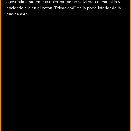
consentimiento en cualquier momento volviendo a este sitio y
haciendo clic en el botón "Privacidad" en la parte inferior de la
página web.
El espectáculo del MTB
Eliminator conquistó el barrio
de Montmartre en París
En el corazón del pintoresco
Montmartre, París, se desarrolló la Copa
del Mundo de Mountain Bike Eliminator
UCI 2024 con emocionantes batallas en
un circuito de carrera lleno de acción