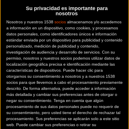
Su privacidad es importante para
Noticia de
ciclismo
publicada el
martes, 23 de abril
nosotros
de 2024
a las
08:34h
en la sección de
Gravity
Nosotros y nuestros 1538
socios
almacenamos y/o accedemos
a información en un dispositivo, como cookies, y procesamos
El próximo viernes 26 de abril vuelve una nueva
datos personales, como identificadores únicos e información
edición de la Copa del Mundo XCE Eliminator de
estándar enviada por un dispositivo para publicidad y contenido
personalizado, medición de publicidad y contenido,
Mountain Bike a Barcelona. En concreto alrededor
investigación de audiencia y desarrollo de servicios.
Con su
de las Fuentes de Montjuïc en pleno centro urbano.
permiso, nosotros y nuestros socios podemos utilizar datos de
localización geográfica precisa e identificación mediante las
City Mountainbike ya hace unos años que, de la
características de dispositivos. Puede hacer clic para
otorgarnos su consentimiento a nosotros y a nuestros 1538
mano de la UCI, lanzó esta nueva y espectacular
socios para que llevemos a cabo el procesamiento previamente
modalidad de mountain bike que tiene por objetivo
descrito. De forma alternativa, puede acceder a información
acercar el mountain bike, típicamente organizado en
más detallada y cambiar sus preferencias antes de otorgar o
zonas de montaña, al centro de las ciudades.
negar su consentimiento.
Tenga en cuenta que algún
procesamiento de sus datos personales puede no requerir de
su consentimiento, pero usted tiene el derecho de rechazar tal
procesamiento. Sus preferencias se aplicarán solo a este sitio
web. Puede cambiar sus preferencias o retirar su