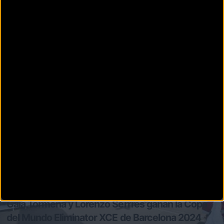
Secciones
Más noticias del evento
UCI MTB Eliminator World
Cup Barcelona 2025
URBAN
Gaia Tormena y Lorenzo Serrres ganan la Copa
del Mundo Eliminator XCE de Barcelona 2024