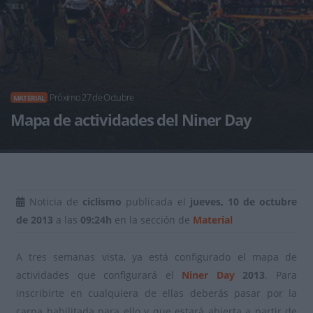
Próximo 27 de Octubre
MATERIAL
Mapa de actividades del Niner Day
Noticia de
ciclismo
publicada el
jueves, 10 de octubre
de 2013
a las
09:24h
en la sección de
Material
A tres semanas vista, ya está configurado el mapa de
actividades que configurará el
Niner Day
2013
. Para
inscribirte en cualquiera de ellas deberás pasar por la
carpa habilitada para ello y que estará abierta a partir de