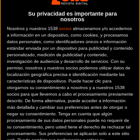
Además de premiar a los mejor clasificados, también se
distinguirán otros aspectos
Su privacidad es importante para
nosotros
Nosotros y nuestros 1538
socios
almacenamos y/o accedemos
Tal como sucediera el año pasado, además de los premios
a información en un dispositivo, como cookies, y procesamos
datos personales, como identificadores únicos e información
para los tres primeros clasificados de cada manga de
estándar enviada por un dispositivo para publicidad y contenido
Singlespeed, habrá regalos para el participante que haya
personalizado, medición de publicidad y contenido,
venido desde más lejos, el que tenga la bici más ligera y el
investigación de audiencia y desarrollo de servicios.
Con su
que luzca el disfraz más original. Así que, no dudes más, y
permiso, nosotros y nuestros socios podemos utilizar datos de
localización geográfica precisa e identificación mediante las
vete preparando para acceder a alguno de ellos.
características de dispositivos. Puede hacer clic para
otorgarnos su consentimiento a nosotros y a nuestros 1538
socios para que llevemos a cabo el procesamiento previamente
Los premios por manga serán los siguientes:
descrito. De forma alternativa, puede acceder a información
más detallada y cambiar sus preferencias antes de otorgar o
negar su consentimiento.
Tenga en cuenta que algún
procesamiento de sus datos personales puede no requerir de
-
Ganador:
Exclusivo piñón SS de Titanio
su consentimiento, pero usted tiene el derecho de rechazar tal
-
Segundo clasificado:
Equipación Team Top Fun Biking /
procesamiento. Sus preferencias se aplicarán solo a este sitio
Niner Bikes