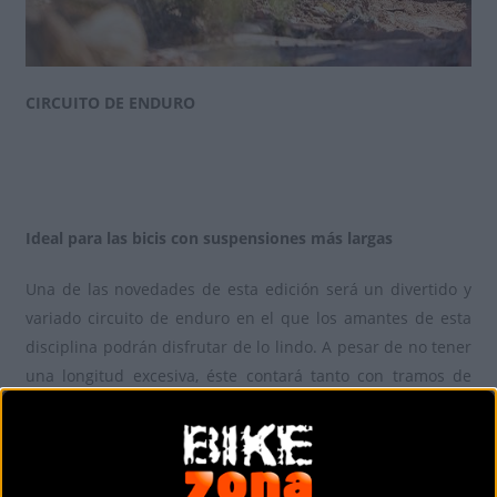
CIRCUITO DE ENDURO
Ideal para las bicis con suspensiones más largas
Una de las novedades de esta edición será un divertido y
variado circuito de enduro en el que los amantes de esta
disciplina podrán disfrutar de lo lindo. A pesar de no tener
una longitud excesiva, éste contará tanto con tramos de
pedaleo como con bajadas en las que exprimir al máximo
las bicicletas. Como no, ideales para los propietarios de
una
WFO 9
y para probar las
ROS 9
.