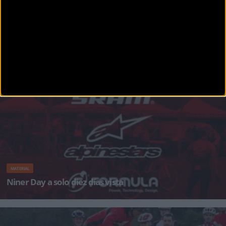
MTB
10 cosas que debes saber sobre el Niner Day
1. La prueba de Singlespeed será Memorial Jordi Baselga En homenaje al que fuera uno de
los ‘Ninerd’
MATERIAL
Niner Day a solo diez días vista
Formula ofrecerá servicio técnico. Alpinestars, Sram y Ergon mostrarán sus colecciones.
Todo est