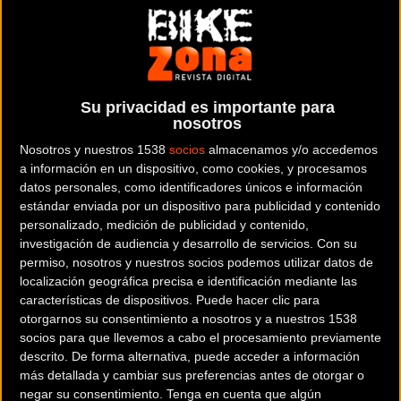
En el acto, que ha tenido lugar en el Auditorio de Unidad
Editorial, han participado, además del director de MARCA,
Su privacidad es importante para
Juan Ignacio Gallardo
, los ciclistas
Fran Ventoso
y
Perico
nosotros
Delgado
, el jefe de Ordenación de la Normativa de la
Nosotros y nuestros 1538
socios
almacenamos y/o accedemos
Dirección General de Tráfico (DGT),
Javier Villalba
, y
Anna
a información en un dispositivo, como cookies, y procesamos
González
, que perdió a su marido en un accidente
datos personales, como identificadores únicos e información
mientras montaba en bicicleta.
estándar enviada por un dispositivo para publicidad y contenido
personalizado, medición de publicidad y contenido,
investigación de audiencia y desarrollo de servicios.
Con su
Asimismo, han asistido al foro importantes representantes
permiso, nosotros y nuestros socios podemos utilizar datos de
del mundo del ciclismo como
Alfonso Triviño
, secretario
localización geográfica precisa e identificación mediante las
general de la Asociación de Ciclistas Profesionales;
características de dispositivos. Puede hacer clic para
Fernando Escartín
, director técnico de la Vuelta Ciclista a
otorgarnos su consentimiento a nosotros y a nuestros 1538
socios para que llevemos a cabo el procesamiento previamente
España, y
José L. López Cerrón
, ex ciclista profesional.
descrito. De forma alternativa, puede acceder a información
más detallada y cambiar sus preferencias antes de otorgar o
negar su consentimiento.
Tenga en cuenta que algún