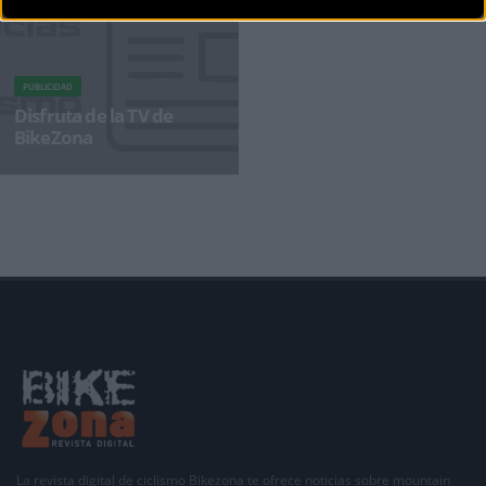
PUBLICIDAD
Disfruta de la TV de
BikeZona
¡Alégrate el día con BikeZonaTV!
La revista digital de ciclismo Bikezona te ofrece noticias sobre mountain