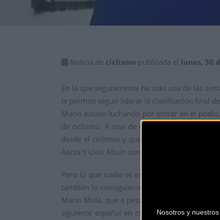
Noticia de
ciclismo
publicada el
lunes, 30 
En la que seguramente ha sido una de las sem
le permite seguir liderar la clasificación fina
Mario estuvo luchando por entrar en el podio, s
de ciclismo. A uno de ellos lo alcanzó, al dan
desde el ciclismo y que se bajaba a correr a
Aarza Y Uxío Abuín contactaban con los escapa
Pero lo que nadie se esperaba que ya nadie le 
también lo consiguieron. Y con una ventaja sufi
Mario Mola, que a pesar de firmar un parcial 
siguiente español en cruzar la línea de meta 
Nosotros y nuestro