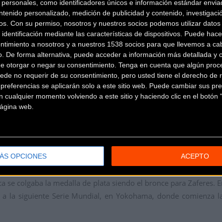
personales, como identificadores únicos e información estándar enviad
ecida a la de Mario, nadando en el mismo grupo y rodando junto
ntenido personalizado, medición de publicidad y contenido, investigaci
ue el desgaste en bici también fue mayor. Aún así logró el tercer 
os.
Con su permiso, nosotros y nuestros socios podemos utilizar datos 
s puntos de cara a la clasificación del mundial. Por último, Uxí
 identificación mediante las características de dispositivos. Puede hacer
 prueba de las Series Mundiales, el 15º puesto. Una gran carre
ntimiento a nosotros y a nuestros 1538 socios para que llevemos a ca
o. De forma alternativa, puede acceder a información más detallada y 
de la cabeza en una prueba muy dura.
de otorgar o negar su consentimiento.
Tenga en cuenta que algún proc
ede no requerir de su consentimiento, pero usted tiene el derecho de r
atleta local Flora Duffy. La de Bermudas corría en casa, arropa
referencias se aplicarán solo a este sitio web. Puede cambiar sus pref
n gran espectáculo y demostrando que a día de hoy es casi i
 cualquier momento volviendo a este sitio y haciendo clic en el botón "
en solitario el sector ciclista casi en su totalidad. Y después s
 página web.
la victoria con casi dos minutos de ventaja sobre las dos triatlet
lucha por las medallas. La norteamericana Katie Zaferes fue la pr
s, la británica Vicky Holland iba recortando metros a la norteamer
ómetros a pie. Las dos triatletas fueron juntas hasta la meta, c
ÁS OPCIONES
ACEPTO
o Holland no se despegó y llegaron a la recta de meta con todo
nica se colgaba la medalla de plata siendo el bronce para Zaferes.
ndo a la siguiente Serie Mundial, en Yokohama, donde comienza l