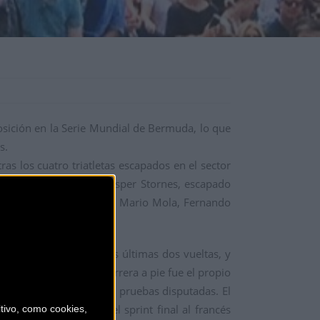
sición en la Serie Mundial de Bermuda, lo que
s.
ras los cuatro triatletas escapados en el sector
 El vencedor final fue Casper Stornes, escapado
rseguidor. Aprovechó que Mario Mola, Fernando
den lo intentaron en las últimas dos vueltas, y
mejor de todos en la carrera a pie fue el propio
erar el Mundial con dos pruebas disputadas. El
 logrando vencer en el sprint final al francés
ivo, como cookies,