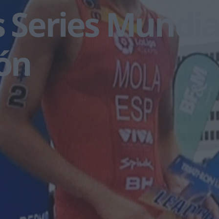
s Series Mundia
lón