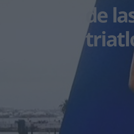
de la
triat