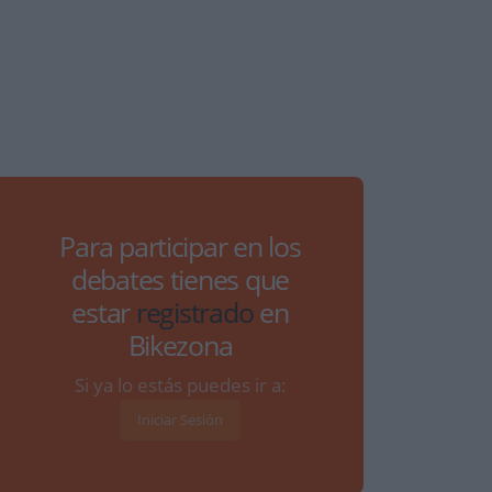
Para participar en los
debates tienes que
estar
registrado
en
Bikezona
Si ya lo estás puedes ir a:
Iniciar Sesión