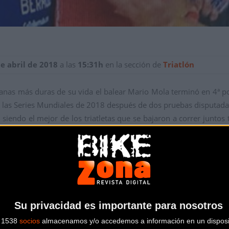
de abril de 2018
a las
15:31h
en la sección de
Triatlón
anas más duras de su vida el balear Mario Mola terminó en 4ª po
l de las Series Mundiales de 2018 después de dos pruebas disputada
iendo el mejor de los triatletas que se bajaron a correr juntos t
és Andreas Schilling, pero los tres noruegos fueron imbatibles.
 pie con más de dos minutos de ventaja sobre el gran grupo pe
dos para lanzar su ataque.
viera hasta la meta. Por detrás Kristian Blummenfelt y Gustav I
ciente como para que ninguno de los de atrás les dieran caza. El 
Su privacidad es importante para nosotros
de 31`19″, no pudo subir al podio. Aunque si que le permite lid
fue el talaverano Fernando Alarza, que terminó en sexta posición
s 1538
socios
almacenamos y/o accedemos a información en un disposit