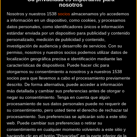
pasada edición demostró que tiene cualidades para luchar
nosotros
por la victoria.
Nosotros y nuestros 1538
socios
almacenamos y/o accedemos
a información en un dispositivo, como cookies, y procesamos
Los cubanos Álvaro Soca y Yasmani Balmaceda, y los
datos personales, como identificadores únicos e información
españoles Carlos Portilla y Jose Luis Gómez Miranda
estándar enviada por un dispositivo para publicidad y contenido
también serán otros aspirantes a lograr grandes hazañas,
personalizado, medición de publicidad y contenido,
investigación de audiencia y desarrollo de servicios.
Con su
mientras que en la categoría femenina la cubana Olga
permiso, nosotros y nuestros socios podemos utilizar datos de
Anabel Echenique defenderá su victoria ante la catalana
localización geográfica precisa e identificación mediante las
Mireia Barberá y otras aspirantes.
características de dispositivos. Puede hacer clic para
otorgarnos su consentimiento a nosotros y a nuestros 1538
socios para que llevemos a cabo el procesamiento previamente
descrito. De forma alternativa, puede acceder a información
La segunda edición de la prueba ha reunido de esta
más detallada y cambiar sus preferencias antes de otorgar o
manera a unos corredores de alto nivel deportivo que
negar su consentimiento.
Tenga en cuenta que algún
pondrán mucha emoción a una competición espectacular,
procesamiento de sus datos personales puede no requerir de
su consentimiento, pero usted tiene el derecho de rechazar tal
que permite recorrer Cuba por pistas y senderos técnicos y
procesamiento. Sus preferencias se aplicarán solo a este sitio
con una vegetación exuberante.
web. Puede cambiar sus preferencias o retirar su
consentimiento en cualquier momento volviendo a este sitio y
Mientras este grupo reducido de ciclistas buscarán la
haciendo clic en el botón "Privacidad" en la parte inferior de la