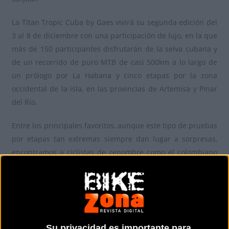
La Titan Tropic Cuba by Gaes vivirá su segunda edición del
3 al 8 de diciembre con una participación de lujo, en la que
más de 150 participantes disfrutarán de la selva cubana y
de un recorrido de puro MTB de casi 500km a lo largo de
un prólogo por La Habana y cinco etapas por la zona
occidental de la isla, en las provincias de Artemisa y Pinar
del Río.
Entre los principales favoritos, aunque este tipo de pruebas
por etapas tan extremas siempre dan lugar a sorpresas,
encontramos a ciclistas de renombre como el colombiano
Diego Alejandro Tamayo –vigente vencedor de la prueba-,
Josep Betalú – ganador de la Gaes Titan Desert by Garmin
2016-, Roberto Bou –tercero el pasado año en la Tropic-, el
biker Ismael Ventura, el ex profesional de carretera Luis
Pasamontes o el corredor cubano Jose Mojica, que en la
Su privacidad es importante para