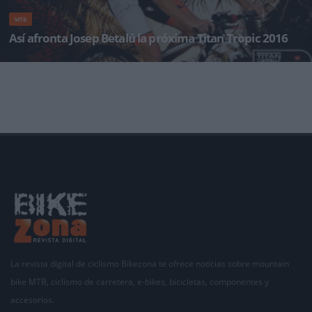
MTB
Así afronta Josep Betalú la próxima Titan Tropic 2016
El próximo 3 de diciembre Josep Betalú se desplaza a
La revista digital de ciclismo Bikezona te ofrece noticias sobre mountain
bike MTB, ciclismo de carretera, e-bikes, bicicletas, componentes y
accesorios.