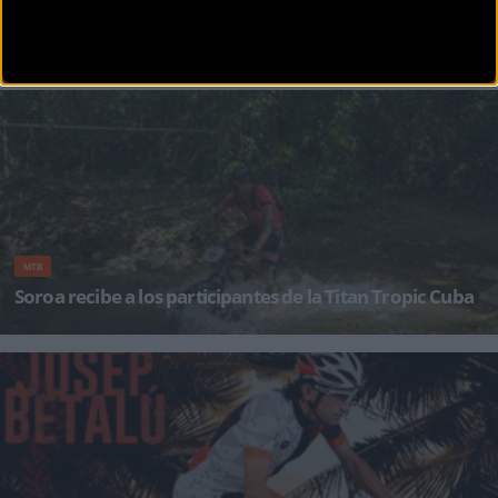
Diego Tamayo se convierte en el primer líder en la
Tropic
El colombiano Diego Alejandro Tamayo ha iniciado la defensa de su victoria del pasado año
con un incontestable tr
MTB
Soroa recibe a los participantes de la Titan Tropic Cuba
Los participantes de la Titan Tropic Cuba by Gaes han realizado hoy una primera jornada no
competitiva desde La Habana h