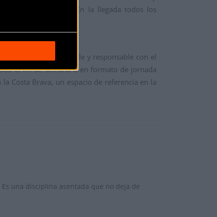
cradas en la fiesta. En la llegada todos los
ndida, plácida, apacible y responsable con el
todo el fin de semana o en formato de jornada
 la Costa Brava, un espacio de referencia en la
 Es una disciplina asentada que no deja de