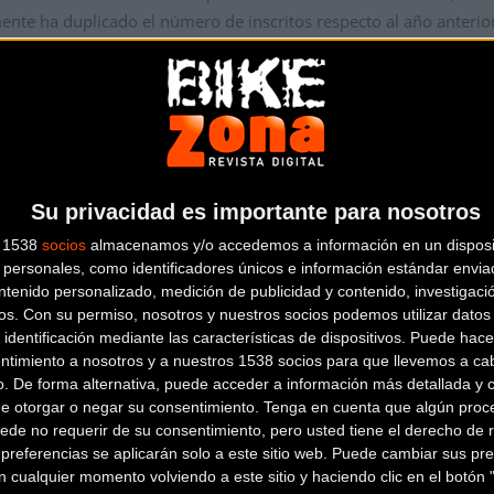
ente ha duplicado el número de inscritos respecto al año anterio
un auténtico edén para los amantes de esta disciplina, uno de
rografía, las cuatro rutas de Mussara Hunting Dogs han recorri
l’Empordà y del Montgrí, las Illes Medes y Gola de Ter.
ULARES
Su privacidad es importante para nosotros
s 1538
socios
almacenamos y/o accedemos a información en un disposit
atro recorridos diferentes, uno de ellos nocturno como noveda
personales, como identificadores únicos e información estándar enviad
os 130 km, realizables en ritmo libre. El sábado, a las 9h empe
ntenido personalizado, medición de publicidad y contenido, investigaci
os.
Con su permiso, nosotros y nuestros socios podemos utilizar datos 
mily Gravel (7,5 km) y a las 20:30h salió el Aiguamolls Gravel Nig
 identificación mediante las características de dispositivos. Puede hacer
00 + / tramo Challenge) y a las 9h el de Empúries (45 km / 180m 
ntimiento a nosotros y a nuestros 1538 socios para que llevemos a ca
o. De forma alternativa, puede acceder a información más detallada y 
de otorgar o negar su consentimiento.
Tenga en cuenta que algún proc
egada al camping La Ballena Alegre. La organización ha ofrecido un 
ede no requerir de su consentimiento, pero usted tiene el derecho de r
referencias se aplicarán solo a este sitio web. Puede cambiar sus pref
as de pueblos por los que pasan los recorridos. Ubicaciones embl
 cualquier momento volviendo a este sitio y haciendo clic en el botón "
vituallamientos especiales y otras como L’Estartit, Vilamanisc