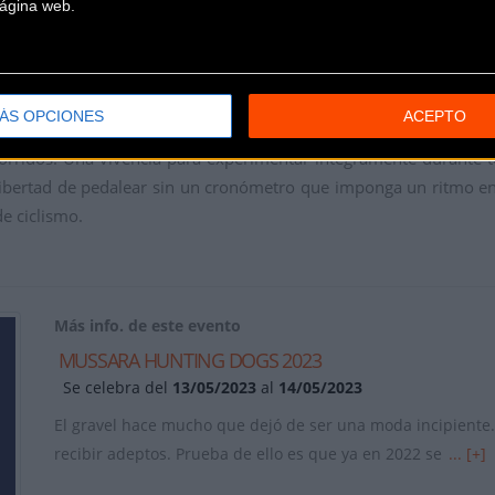
 página web.
cercar la prueba a las localidades y que se sientan más involu
ento final.
ÁS OPCIONES
ACEPTO
ido comprender la naturaleza del gravel de una manera más diste
corridos. Una vivencia para experimentar íntegramente durante 
 la libertad de pedalear sin un cronómetro que imponga un ritmo en
de ciclismo.
Más info. de este evento
MUSSARA HUNTING DOGS 2023
Se celebra del
13/05/2023
al
14/05/2023
El gravel hace mucho que dejó de ser una moda incipiente.
recibir adeptos. Prueba de ello es que ya en 2022 se
... [+]