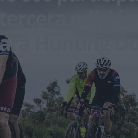
 tercera edición
ara Hunting D