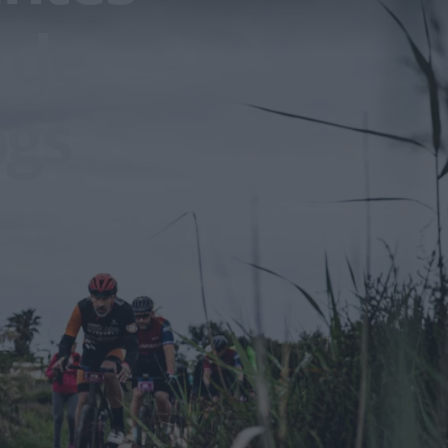
 de
ogs