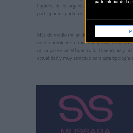
parte inferior de la
líquidos de la organización Una manera de a
participantes pudieron disfrutar del avituallami
M
Más de medio millar de participantes han pod
medio ambiente a través de los diferentes re
única para vivir el buen rollo, la sencillez y
actualidad y muy atractivo para esta tipología 