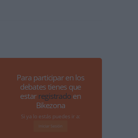
Para participar en los
debates tienes que
estar
registrado
en
Bikezona
Si ya lo estás puedes ir a:
Iniciar Sesión