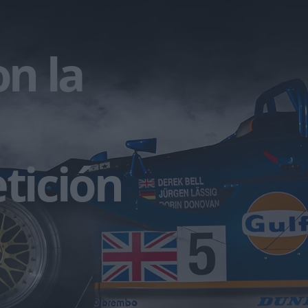
on la
tición