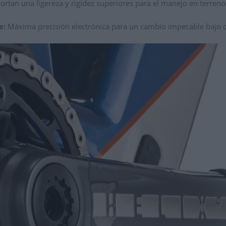
rtan una ligereza y rigidez superiores para el manejo en terreno
e:
Máxima precisión electrónica para un cambio impecable bajo c