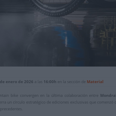
 de enero de 2026
a las
16:00h
en la sección de
Material
untain bike convergen en la última colaboración entre
Mondrak
 cierra un círculo estratégico de ediciones exclusivas que comenzó
 precedentes.