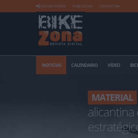
INICIAR SESIÓN
PUBLICIDAD
CONTACTAR
NOTICIAS
CALENDARIO
VÍDEO
BIC
MATERIAL
alicantina 
estratégic