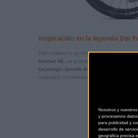
Inspiración en la leyenda Del 
Este modelo no es solo una bicicleta; es un tr
Kremer K8
, un prototipo de 900 CV que domin
tecnología Stealth Air Carbon
con un acaba
caléndula), los mismos que hicieron historia 
Nosotros y nuestro
y procesamos datos 
para publicidad y co
desarrollo de servici
geográfica precisa e