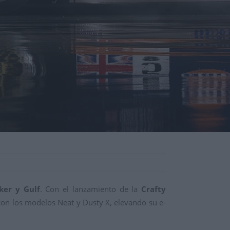
er y Gulf
. Con el lanzamiento de la
Crafty
 con los modelos Neat y Dusty X, elevando su e-