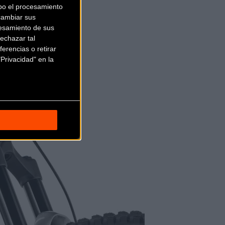
bo el procesamiento
cambiar sus
esamiento de sus
echazar tal
erencias o retirar
Privacidad" en la