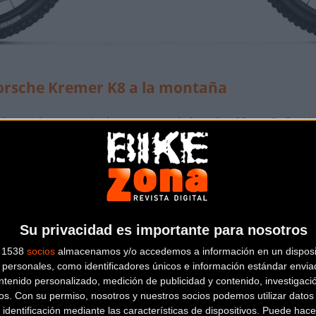
Porsche Kremer K8 a la montaña
ibuto a la ingeniería de resistencia de los años 90. La Crafty U
ó las pistas bajo la estética icónica de Gulf. Al igual que aque
do artesanal. Cada unidad está
pintada a mano
con los colore
en Le Mans y Daytona.
Su privacidad es importante para nosotros
s 1538
socios
almacenamos y/o accedemos a información en un disposit
personales, como identificadores únicos e información estándar enviad
ntenido personalizado, medición de publicidad y contenido, investigaci
os.
Con su permiso, nosotros y nuestros socios podemos utilizar datos 
 identificación mediante las características de dispositivos. Puede hacer