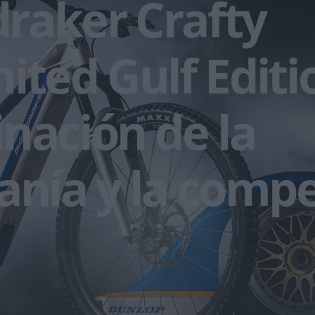
raker Crafty
ited Gulf Editi
nación de la
anía y la compe