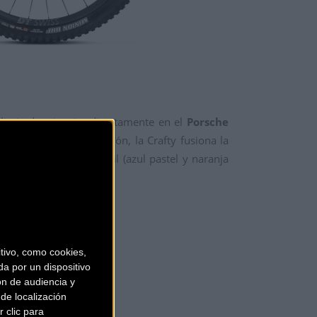
nlimited se inspira directamente en el
Porsche
l vehículo de competición, la Crafty fusiona la
s originales de Gulf Oil (azul pastel y naranja
ivo, como cookies,
a por un dispositivo
ón de audiencia y
de localización
 clic para