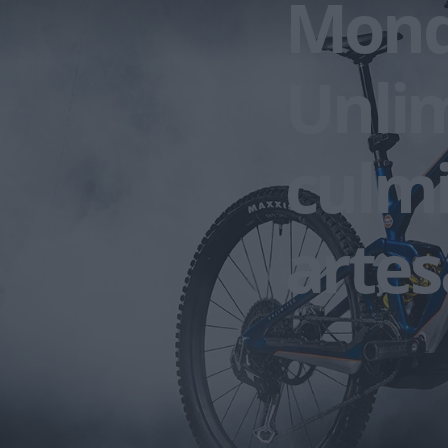
Mond
Unlim
culmi
artes