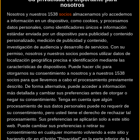
36 kilómetros y 5 tramos cronometrados
nosotros
para coronar a los nuevos campeones
Nosotros y nuestros 1538
socios
almacenamos y/o accedemos
nacionales
a información en un dispositivo, como cookies, y procesamos
datos personales, como identificadores únicos e información
La expectación es máxima ante el
Campeonato de España
estándar enviada por un dispositivo para publicidad y contenido
personalizado, medición de publicidad y contenido,
de Enduro 2026
, la gran cita del año en esta modalidad que
investigación de audiencia y desarrollo de servicios.
Con su
se disputa este fin de semana en la localidad gallega de
permiso, nosotros y nuestros socios podemos utilizar datos de
Ares (A Coruña)
. Un total de
300 deportistas
se darán cita
localización geográfica precisa e identificación mediante las
en la emblemática
Montefaro Enduro Race
, una prueba de
características de dispositivos. Puede hacer clic para
otorgarnos su consentimiento a nosotros y a nuestros 1538
prestigio consolidada bajo la excelente organización del
socios para que llevemos a cabo el procesamiento previamente
Club Pulpeiros, que se encargará de coronar a los nuevos
descrito. De forma alternativa, puede acceder a información
portadores del maillot rojigualda.
más detallada y cambiar sus preferencias antes de otorgar o
negar su consentimiento.
Tenga en cuenta que algún
Los mejores especialistas del territorio nacional se
procesamiento de sus datos personales puede no requerir de
enfrentarán a un trazado selectivo por los espectaculares
su consentimiento, pero usted tiene el derecho de rechazar tal
procesamiento. Sus preferencias se aplicarán solo a este sitio
senderos de Montefaro, situados estratégicamente entre
web. Puede cambiar sus preferencias o retirar su
los municipios de Ares y Mugardos. El recorrido diseñado
consentimiento en cualquier momento volviendo a este sitio y
para esta edición cuenta con un total de
36 kilómetros y
haciendo clic en el botón "Privacidad" en la parte inferior de la