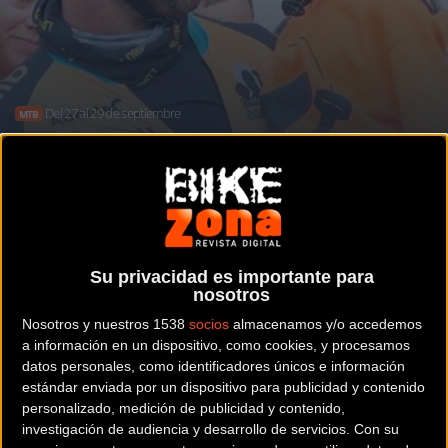
Del 27 al 29 de septiembre
MTB
Mountainbike contra el Cancer Infantil,
conoce: El Reto de Pablo
Su privacidad es importante para
Noticia de
ciclismo
publicada el
jueves, 28 de junio de
nosotros
2018
a las
09:46h
en la sección de
MTB
Nosotros y nuestros 1538
socios
almacenamos y/o accedemos
a información en un dispositivo, como cookies, y procesamos
Imagínate que de repente te
datos personales, como identificadores únicos e información
estándar enviada por un dispositivo para publicidad y contenido
cambia la vida, a tu hijo de
personalizado, medición de publicidad y contenido,
investigación de audiencia y desarrollo de servicios.
Con su