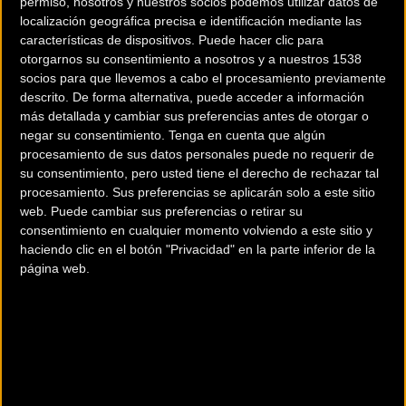
apenas 3 años le diagnostican
permiso, nosotros y nuestros socios podemos utilizar datos de
localización geográfica precisa e identificación mediante las
neuroblastoma. Diez meses de
características de dispositivos. Puede hacer clic para
otorgarnos su consentimiento a nosotros y a nuestros 1538
tratamiento ingresado en
socios para que llevemos a cabo el procesamiento previamente
descrito. De forma alternativa, puede acceder a información
hospitales, con quimioterapia,
más detallada y cambiar sus preferencias antes de otorgar o
negar su consentimiento.
Tenga en cuenta que algún
cirugía, trasplante de médula y
procesamiento de sus datos personales puede no requerir de
su consentimiento, pero usted tiene el derecho de rechazar tal
un costoso tratamiento de
procesamiento. Sus preferencias se aplicarán solo a este sitio
web. Puede cambiar sus preferencias o retirar su
inmunoterapia. Y después de
consentimiento en cualquier momento volviendo a este sitio y
tanto luchar, por fin un milagro.
haciendo clic en el botón "Privacidad" en la parte inferior de la
página web.
Pablo pertenece a ese escaso
30% que sobrevive a esta
tipología de cáncer infantil.