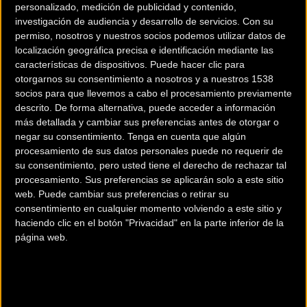
personalizado, medición de publicidad y contenido,
expiraba en 2028, refleja una
confianza mutua
y una
investigación de audiencia y desarrollo de servicios.
Con su
apuesta decidida por el desarrollo de los jóvenes valores
permiso, nosotros y nuestros socios podemos utilizar datos de
nacionales. A sus
22 años
, el corredor nacido en Valladolid
localización geográfica precisa e identificación mediante las
el 16 de agosto de 2003 se ha erigido como una de las
características de dispositivos. Puede hacer clic para
otorgarnos su consentimiento a nosotros y a nuestros 1538
figuras con mayor proyección del pelotón internacional.
socios para que llevemos a cabo el procesamiento previamente
descrito. De forma alternativa, puede acceder a información
más detallada y cambiar sus preferencias antes de otorgar o
La trayectoria de Romeo con los colores telefónicos ha sido
negar su consentimiento.
Tenga en cuenta que algún
meteórica desde su incorporación en 2023. Su capacidad
procesamiento de sus datos personales puede no requerir de
su consentimiento, pero usted tiene el derecho de rechazar tal
de adaptación y su crecimiento constante le han permitido
procesamiento. Sus preferencias se aplicarán solo a este sitio
pasar de ser una promesa a una realidad consolidada que
web. Puede cambiar sus preferencias o retirar su
asume galones en citas de gran relevancia. La tranquilidad
consentimiento en cualquier momento volviendo a este sitio y
que otorga un contrato hasta el año 2030 permitirá al
haciendo clic en el botón "Privacidad" en la parte inferior de la
página web.
corredor seguir quemando etapas en su formación con la
seguridad de pertenecer a un entorno que valora su
opinión y lo considera una pieza clave en el esquema
deportivo.