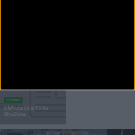
CARRETERA
Camins del Ebro: Cicloturismo en tierras del Ebro y
Matarranya con un nuevo desafío de 800 kilómetros
Un viaje de 800 kilómetros por la biodiversidad, la cultura y el paisaje de tres parques
naturales únicos
PUBLICIDAD
Disfruta de la TV de
BikeZona
¡Alégrate el día con BikeZonaTV!