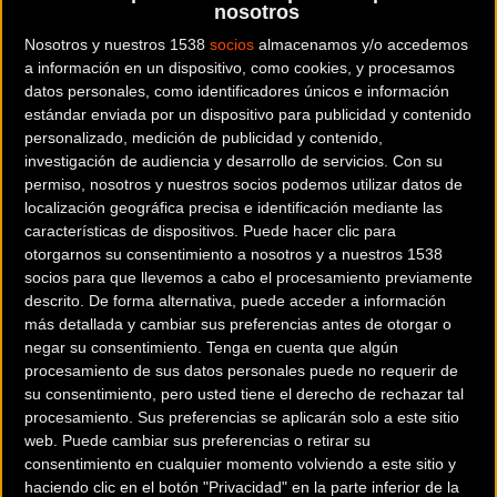
nosotros
La Mallorca 312 junto a Óscar Pereiro, ganador del
Nosotros y nuestros 1538
socios
almacenamos y/o accedemos
Tour de Francia 2006, presentaron con motivo de la
a información en un dispositivo, como cookies, y procesamos
datos personales, como identificadores únicos e información
feria internacional London Bike Show, un nuevo
estándar enviada por un dispositivo para publicidad y contenido
proyecto bajo el nombre Mallorca 312 Camps, una
personalizado, medición de publicidad y contenido,
serie de tours guiados siguiendo la ruta de la
investigación de audiencia y desarrollo de servicios.
Con su
cicloturista que en 2017 celebra su octava edición.
permiso, nosotros y nuestros socios podemos utilizar datos de
localización geográfica precisa e identificación mediante las
características de dispositivos. Puede hacer clic para
Los Mallorca 312 Camps que tendrán lugar en
otorgarnos su consentimiento a nosotros y a nuestros 1538
octubre en tres fechas distintas, ofrecen
socios para que llevemos a cabo el procesamiento previamente
la oportunidad de recorrer el perímetro completo de
descrito. De forma alternativa, puede acceder a información
la isla a través de cinco etapas y en grupos de
más detallada y cambiar sus preferencias antes de otorgar o
máximo 15 ciclistas. Acompañados por guías locales
negar su consentimiento.
Tenga en cuenta que algún
procesamiento de sus datos personales puede no requerir de
y vehículos de apoyo se recorrerán 478 kilómetros
su consentimiento, pero usted tiene el derecho de rechazar tal
superando los 8.415 metros de desnivel. Los
procesamiento. Sus preferencias se aplicarán solo a este sitio
participantes disfrutarán de la isla de
web. Puede cambiar sus preferencias o retirar su
Mallorca en un ambiente amigable, no competitivo y
consentimiento en cualquier momento volviendo a este sitio y
haciendo clic en el botón "Privacidad" en la parte inferior de la
con los mejores servicios y alojamientos.