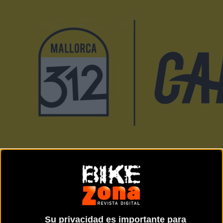
Noticia de
ciclismo
publicada el
miércoles, 22 de
febrero de 2017
a las
09:53h
en la sección de
Carretera
Su privacidad es importante para