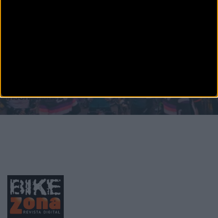
ruta Cicloturista por exc
CARRETERA
La Mallorca 312 - Giant - Taiwan agota las
inscripciones
Comienza la cuenta atrás para los 6500 cicloturistas que
participarán en la octava edición de la&nb