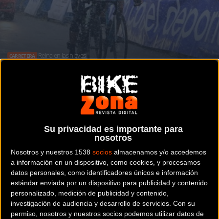
Reina en las nieves
CARRETERA
Nairo Quintana gana la etapa reina de
Asturias
Su privacidad es importante para
nosotros
Noticia de
ciclismo
publicada el
domingo, 30 de abril de
Nosotros y nuestros 1538
socios
almacenamos y/o accedemos
2017
a las
22:39h
en la sección de
Carretera
a información en un dispositivo, como cookies, y procesamos
datos personales, como identificadores únicos e información
Nairo Quintana está a punto. El líder de Movistar Team
estándar enviada por un dispositivo para publicidad y contenido
para el inminente Giro de Italia logró este domingo en el
personalizado, medición de publicidad y contenido,
investigación de audiencia y desarrollo de servicios.
Con su
Santuario del Acebo, final de la segunda jornada de la
permiso, nosotros y nuestros socios podemos utilizar datos de
Vuelta a Asturias -177 km con inicio en Soto de Ribera-,