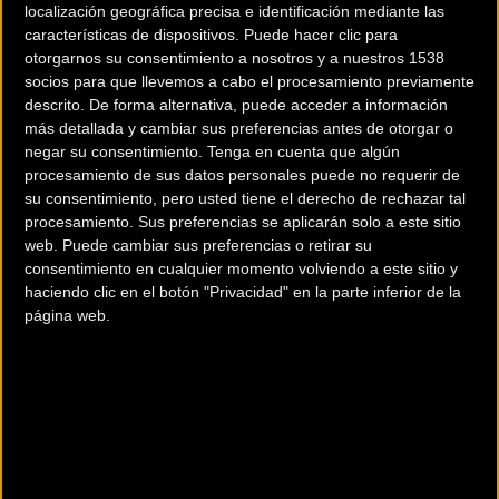
localización geográfica precisa e identificación mediante las
su
quinto triunfo del año y el tercero en un final en
características de dispositivos. Puede hacer clic para
alto
tras los obtenidos en Mas de la Costa (Vuelta a la Com.
otorgarnos su consentimiento a nosotros y a nuestros 1538
socios para que llevemos a cabo el procesamiento previamente
Valenciana) y Terminillo (Tirreno-Adriático). Un triunfo con
descrito. De forma alternativa, puede acceder a información
plus por las terribles condiciones meteorológicas a las que
más detallada y cambiar sus preferencias antes de otorgar o
todo el pelotón de la Vueltina hubo de hacer frente para
negar su consentimiento.
Tenga en cuenta que algún
alcanzar la cima final.
procesamiento de sus datos personales puede no requerir de
su consentimiento, pero usted tiene el derecho de rechazar tal
A resguardo con la ayuda de Héctor Carretero, que liberó
procesamiento. Sus preferencias se aplicarán solo a este sitio
web. Puede cambiar sus preferencias o retirar su
de responsabilidad al conjunto dirigido por José Luis Laguía
consentimiento en cualquier momento volviendo a este sitio y
al invertir gran parte del día en la escapada, Movistar Team
haciendo clic en el botón "Privacidad" en la parte inferior de la
pasó a comandar el pelotón a una veintena de kilómetros
página web.
de la conclusión y dirigió el ritmo en la primera mitad de la
subida decisiva. Los ataques de Canuti (AZT) y, sobre todo,
de Sergio Pardilla (CJR) obligaron a
elevar el ritmo a
los
telefónicos.
Primero, con Dayer Quintana, al ataque
como avanzadilla, y después, con el propio Nairo, que
demarró a unos 2,5 km del final
llevándose a su rueda a