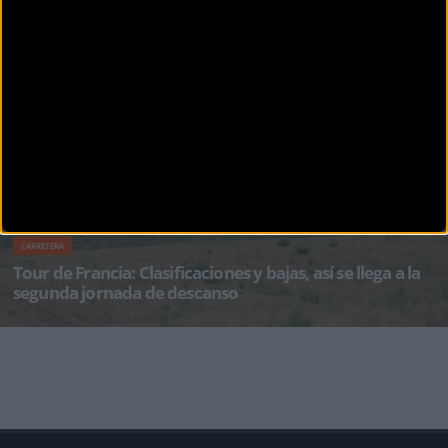
PUBLICIDAD
Disfruta de la TV de
BikeZona
¡Alégrate el día con BikeZonaTV!
CARRETERA
Tour de Francia: Clasificaciones y bajas, así se llega a la
segunda jornada de descanso
Después de una dura e intensa semana los corredores del Tour de Francia se han ganado
una jornada de descanso ant