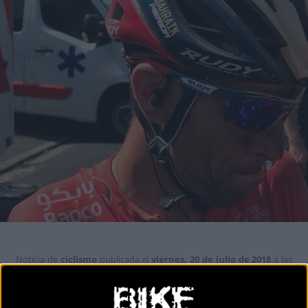
Noticia de
ciclismo
publicada el
viernes, 20 de julio de 2018
a las
09:58h
en la sección de
Carretera