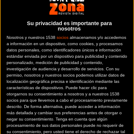
La etapa reina de los Alpes del Tour de Francia dejó varios
abandonos de nombres ilustres del pelotón. De entre los favoritos
el más destacado es el de Vincenzo Nibali quien tras un incidente
Su privacidad es importante para
con un espectador se vió obligado a dejar la carrera. La fractura de
nosotros
una vértebra le obligará a guardar reposo.
Nosotros y nuestros 1538
socios
almacenamos y/o accedemos
a información en un dispositivo, como cookies, y procesamos
El valiente corredor de Bahrein Merida no solo terminó la etapa
datos personales, como identificadores únicos e información
sino que llegó al grupo de favoritos con una vértebra fracturada
estándar enviada por un dispositivo para publicidad y contenido
antes de que los médicos le dijeran que el Tour se había terminado
personalizado, medición de publicidad y contenido,
investigación de audiencia y desarrollo de servicios.
Con su
para él. Ahora toca reflexionar sobre la actitud de quiénes van a ver
permiso, nosotros y nuestros socios podemos utilizar datos de
las carreras y las medidas de seguridad en este tipo de etapas.
localización geográfica precisa e identificación mediante las
características de dispositivos. Puede hacer clic para
El enganchón de Nibali gracias al twitter de
Copedaleando
otorgarnos su consentimiento a nosotros y a nuestros 1538
socios para que llevemos a cabo el procesamiento previamente
descrito. De forma alternativa, puede acceder a información
💥 No ha sido una motocicleta la que ha causado la caída de
más detallada y cambiar sus preferencias antes de otorgar o
Nibali. Es un objeto de un espectador (parece ser que la
negar su consentimiento.
Tenga en cuenta que algún
correa de una bolsa) la que le hace irse al suelo 👇🏻👇🏻👇🏻
procesamiento de sus datos personales puede no requerir de
su consentimiento, pero usted tiene el derecho de rechazar tal