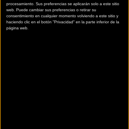
procesamiento. Sus preferencias se aplicarán solo a este sitio
(📽
@DiegoSandovalR
)
#TdF2018
#TourEnCOPE
web. Puede cambiar sus preferencias o retirar su
consentimiento en cualquier momento volviendo a este sitio y
pic.twitter.com/ai6wJag0ii
haciendo clic en el botón "Privacidad" en la parte inferior de la
página web.
— COPEdaleando (@Copedaleando)
19 de julio de 2018
Así se despedía de la carrera el italiano:
Ciao Ragazzi sono di ritorno in hotel, purtroppo l’esito del
referto medico non è buono, mi è stata confermata la
frattura alla vertebra, domani tornerò a casa per un periodo
di recupero. Grazie per tutto il vostro affetto dimostrato nei
miei confronti! Alla prossima👍🏻
— Vincenzo Nibali (@vincenzonibali)
19 de julio de 2018