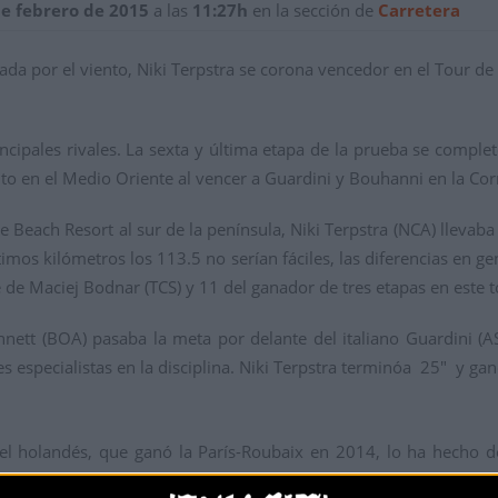
de febrero de 2015
a las
11:27h
en la sección de
Carretera
ada por el viento, Niki Terpstra se corona vencedor en el Tour d
incipales rivales. La sexta y última etapa de la prueba se complet
ito en el Medio Oriente al vencer a Guardini y Bouhanni en la Co
Beach Resort al sur de la península, Niki Terpstra (NCA) llevaba 
timos kilómetros los 113.5 no serían fáciles, las diferencias en
de Maciej Bodnar (TCS) y 11 del ganador de tres etapas en este to
ett (BOA) pasaba la meta por delante del italiano Guardini (AST
es especialistas en la disciplina. Niki Terpstra terminóa 25" y gan
 el holandés, que ganó la París-Roubaix en 2014, lo ha hecho 