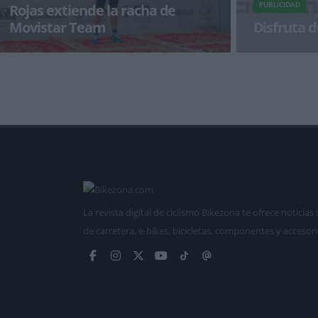
PUBLICIDAD
Rojas extiende la racha de
Movistar Team
Disfruta d
El murciano suma la 4ª victoria de Movistar
¡Alégrate el dí
Team en 2015 con un sprint prodigioso en
Sealine Beach y se viste con e
La revista digital de ciclismo Bikezona te ofrece notici
de carretera, e-bikes, bicicletas, componentes y accesori