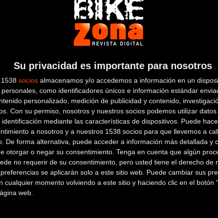
/
Su privacidad es importante para nosotros
s 1538
socios
almacenamos y/o accedemos a información en un disposit
personales, como identificadores únicos e información estándar enviad
ntenido personalizado, medición de publicidad y contenido, investigaci
o), los velocistas tendrá respiro como la carrera contra la
os.
Con su permiso, nosotros y nuestros socios podemos utilizar datos 
 identificación mediante las características de dispositivos. Puede hacer
ntimiento a nosotros y a nuestros 1538 socios para que llevemos a ca
o. De forma alternativa, puede acceder a información más detallada y 
de otorgar o negar su consentimiento.
Tenga en cuenta que algún proc
ede no requerir de su consentimiento, pero usted tiene el derecho de r
referencias se aplicarán solo a este sitio web. Puede cambiar sus pref
 cualquier momento volviendo a este sitio y haciendo clic en el botón "
 página web.
l tuyo!