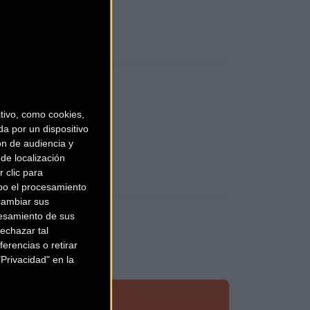
ivo, como cookies,
a por un dispositivo
ón de audiencia y
de localización
 clic para
bo el procesamiento
cambiar sus
esamiento de sus
echazar tal
erencias o retirar
Privacidad" en la