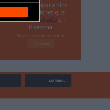
Para participar en los
debates tienes que
estar
registrado
en
Bikezona
Si ya lo estás puedes ir a:
Iniciar Sesión
MATERIAL