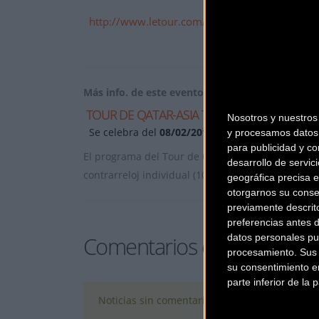
http://www.letour.com/tour-of-qatar/2015/us
Más info. de este evento
TOUR DE QATAR-ASIA TOUR 2015
Nosotros y nuestro
Se celebra del
08/02/2015
al
13/02/2015
y procesamos datos 
para publicidad y co
El programa del Tour de Qatar 2015 (8 a 13 febrer
desarrollo de servici
contrarreloj individual (10,9 km), cerca de
... [+]
geográfica precisa e
otorgarnos su conse
previamente descrit
preferencias antes 
Comentarios de la Noticia
datos personales pu
procesamiento. Sus p
su consentimiento en
parte inferior de la
Noticias sin comentarios. ¡Ya puedes escribir e