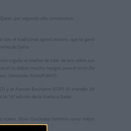
e Qatar, por segundo año consecutivo.
ó con el tradiciónal sprint masivo, que lo ganó
rniche de Doha.
con orgullo el maillot de líder de oro sobre sus
 general no daban mucho margen para el error.De
ur, Alexander Kristoff (KAT).
) y el francés Bouhanni (COF). El irlandés 24
ó la 14ª edición de la Vuelta a Qatar.
de nuevo. Etixx Quickstep termina como mejor