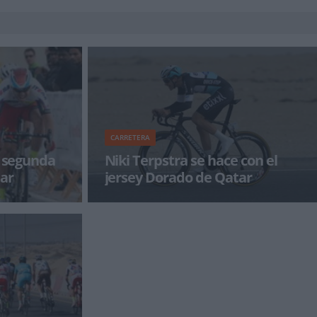
CARRETERA
a segunda
Niki Terpstra se hace con el
ar
jersey Dorado de Qatar
 fue el
En condiciones de mucho viento, Niki Terpstra
más
sorprendió a los especialistas contra el crono,
siendo el tiempo m&