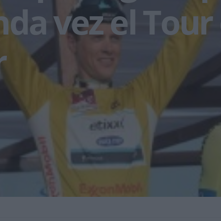
da vez el Tour
r