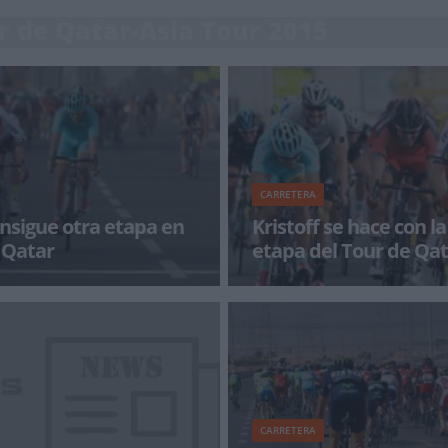
r de Qatar-Asia Tour 2015
CARRETERA
onsigue otra etapa en
Kristoff se hace con l
 Qatar
etapa del Tour de Qat
a del Tour de Qatar ha
El segundo día del Tour de Qatar
un sprint masivo en las calles
escenario de una de las etapas 
 igual que en la s
espectaculares de la historia d
CARRETERA