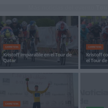
Más noticias del evento
Tou
CARRETERA
CARRETERA
Kristoff imparable en el Tour de
Kristoff c
Qatar
el Tour de
Al igual que el día anterior, Alexander Kristoff
La cuarta etap
reclamó la victoria de etapa de manera
terminado con 
impresionante.&nbs
de Mesaieed. Al
CARRETERA