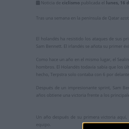
Noticia de
ciclismo
publicada el
lunes, 16 
Tras una semana en la península de Qatar azot
El holandés ha resistido los ataques de sus pr
Sam Bennett. El irlandés se añota su primer éx
Como hace un año en el mismo lugar, el Sealine 
hombros. El
Holandés todavía sabía que los úl
hecho, Terpstra solo contaba con 6 por delante 
Después de un impresionante sprint, Sam Benn
años obtiene una victoria frente a los principal
Un año después de su primera victoria aquí,
equipo.