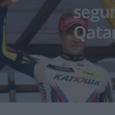
segun
Qata