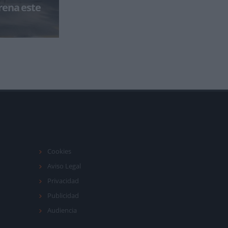
rena este
u gira asiática
 ronda de los
Cookies
Aviso Legal
Privacidad
Publicidad
Audiencia