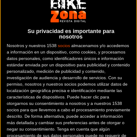
Noticia de
ciclismo
publicada el
viernes, 28 de
Su privacidad es importante para
febrero de 2020
a las
13:33h
en la sección de
nosotros
Carretera
Nosotros y nuestros 1538
socios
almacenamos y/o accedemos
a información en un dispositivo, como cookies, y procesamos
La Ciclobrava de Sea Otter Europe resume muy bien
datos personales, como identificadores únicos e información
lo que es el ciclismo de carretera en Girona. La
estándar enviada por un dispositivo para publicidad y contenido
personalizado, medición de publicidad y contenido,
salida y la llegada será justo en la entrada de la Sea
investigación de audiencia y desarrollo de servicios.
Con su
Otter Europe, en la Avenida Xavier Cugat, y el
permiso, nosotros y nuestros socios podemos utilizar datos de
recorrido incluirá una zona de entrenamiento de
localización geográfica precisa e identificación mediante las
pequeñas ascensiones, la seguridad que aportan las
características de dispositivos. Puede hacer clic para
carreteras poco transitadas (lugar de entrenamiento
otorgarnos su consentimiento a nosotros y a nuestros 1538
socios para que llevemos a cabo el procesamiento previamente
de los profesionales que viven en Girona) y paisajes
descrito. De forma alternativa, puede acceder a información
nuevos para el cicloturista, que pedaleará entre dos
más detallada y cambiar sus preferencias antes de otorgar o
terrenos opuestos como son el Pirineo y el mar
negar su consentimiento.
Tenga en cuenta que algún
Mediterráneo.
procesamiento de sus datos personales puede no requerir de