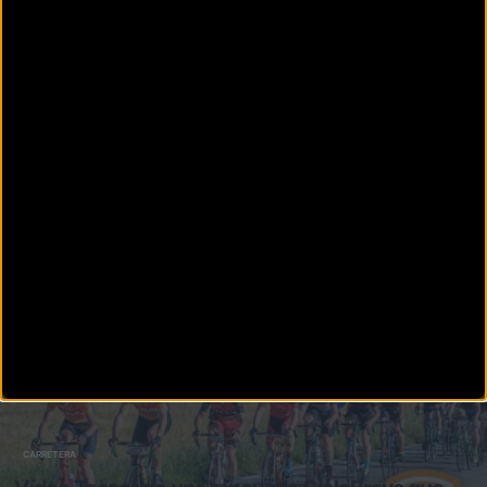
Descubre ya los recorridos de la CicloBrava 2020
Dos recorridos a escoger entre 95 y 140 kilómetros que harán
disfrutar a todos los ciclistas el 31 de mayo
CARRETERA
La Ciclobrava de Sea Otter Europe Costa Brava -
Girona abre inscripciones
Descubrir los mejores parajes de Girona será posible gracias a la
Ciclobrava de Sea Otter Europe el 31 de mayo. R
CARRETERA