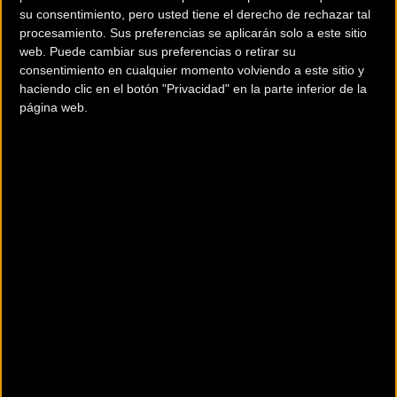
su consentimiento, pero usted tiene el derecho de rechazar tal
INSCRIPCIONES DISPONIBLES
procesamiento. Sus preferencias se aplicarán solo a este sitio
web. Puede cambiar sus preferencias o retirar su
consentimiento en cualquier momento volviendo a este sitio y
haciendo clic en el botón "Privacidad" en la parte inferior de la
Se ofrecen tres recorridos: uno más exigente de 140
página web.
kilómetros y 1750D + -pero sin una dureza extrema,
ya que la intención es que el cicloturista de la
Ciclobrava comparta su tiempo entre la visita a la
feria más grande de la bicicleta de Europa y la
práctica del ciclismo- y otro más suave, de 100
kilómetros y 1.000D + -un recorrido más rodador, y
un tercer recorrido, novedad de la edición 2020 por
la demanda de algunas y algunos participantes para
dar más tiempo a estar en la Feria sin perder la
posibilidad de rodar un rato por la mañana, ofrecerá
70 kilómetros y 800D +.
Aquellos que hayan escogido el recorrido más largo,