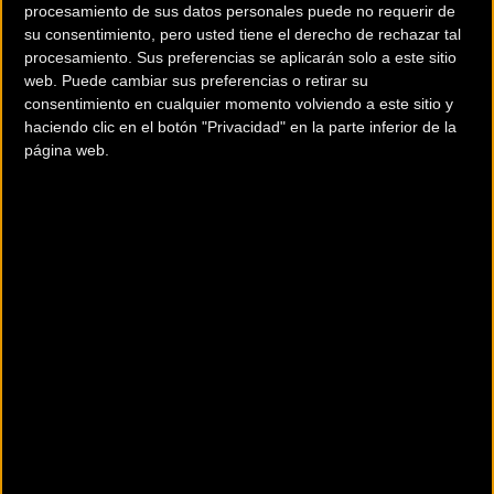
procesamiento de sus datos personales puede no requerir de
su consentimiento, pero usted tiene el derecho de rechazar tal
procesamiento. Sus preferencias se aplicarán solo a este sitio
El
maillot Velocity G+,
de hecho, utiliza el
CORE G+
con la
web. Puede cambiar sus preferencias o retirar su
consentimiento en cualquier momento volviendo a este sitio y
tecnología Graphene G+. El CORE G+ ha demostrado ser
haciendo clic en el botón "Privacidad" en la parte inferior de la
capaz de equilibrar eficazmente la temperatura corporal,
página web.
favoreciendo un microclima ideal y confortable para
afrontar sin problemas incluso las temperaturas más altas.
Velocity G+ también permite una mayor aerodinámica
porque está diseñado para ajustarse como una segunda
piel. Las mangas de
CLIMA AERO
tienen una superficie
estructurada que aprovecha el conocido principio
aerodinámico de la pelota de golf, contribuyendo
significativamente a la reducción del
drag
.