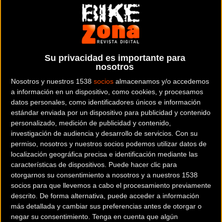
resistencia mecánica del diamante y la flexibilidad del
plástico.
Alé
presenta su nueva gama de prendas
VELOCITY G+
: una
Su privacidad es importante para
nueva línea con
Grafeno
que incluye un maillot y una
nosotros
chaqueta, con un culote corto para combinarlos como tu
Nosotros y nuestros 1538
socios
almacenamos y/o accedemos
quieras.
a información en un dispositivo, como cookies, y procesamos
datos personales, como identificadores únicos e información
Maillot Velocity HD Race
estándar enviada por un dispositivo para publicidad y contenido
personalizado, medición de publicidad y contenido,
La
velocidad y el control de la
temperatura
son el corazón
investigación de audiencia y desarrollo de servicios.
Con su
permiso, nosotros y nuestros socios podemos utilizar datos de
del nuevo
maillot Velocity G+,
dela
chaqueta G+ DWR
ydel
localización geográfica precisa e identificación mediante las
culote corto Velocity HD Race
. El maillot y la chaqueta
características de dispositivos. Puede hacer clic para
están hechos con un tejido basado en hilos de
Grafeno
,
otorgarnos su consentimiento a nosotros y a nuestros 1538
que permite a los ciclistas lograr el máximo rendimiento
socios para que llevemos a cabo el procesamiento previamente
descrito. De forma alternativa, puede acceder a información
manteniendo el cuerpo en la condición térmica ideal.
más detallada y cambiar sus preferencias antes de otorgar o
negar su consentimiento.
Tenga en cuenta que algún