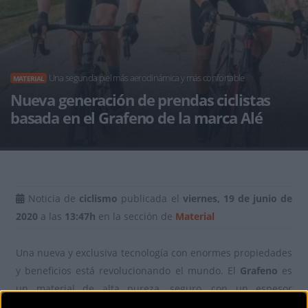
Una segunda piel más aerodinámica y más confortable
MATERIAL
Nueva generación de prendas ciclistas
basada en el Grafeno de la marca Alé
Noticia de
ciclismo
publicada el
viernes, 19 de junio de
2020
a las
13:47h
en la sección de
Material
Una nueva y exclusiva tecnología con enormes propiedades
y beneficios está revolucionando el mundo. El
Grafeno
es
un material de alta pureza, seguro, con un espesor
equivalente al tamaño de un átomo de carbono y tiene la